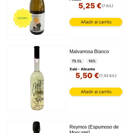
5,25 €
(7 €/L)
VEGANO
Añadir al carrito
Malvarrosa Blanco
75 CL
10%
Xaló - Alicante
5,50 €
(7,33 €/L)
Añadir al carrito
Reymos (Espumoso de
Moscatel)