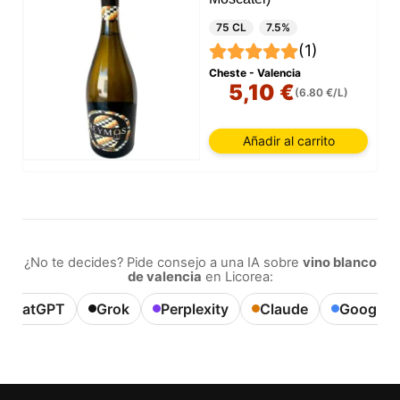
75 CL
7.5%
(1)
Cheste - Valencia
5,10 €
(6.80 €/L)
Añadir al carrito
¿No te decides? Pide consejo a una IA sobre
vino blanco
de valencia
en Licorea:
ChatGPT
Grok
Perplexity
Claude
Google A