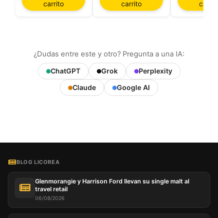
carrito
carrito
carrit
¿Dudas entre este y otro? Pregunta a una IA:
ChatGPT
Grok
Perplexity
Claude
Google AI
BLOG LICOREA
Glenmorangie y Harrison Ford llevan su single malt al
travel retail
06/08/2026