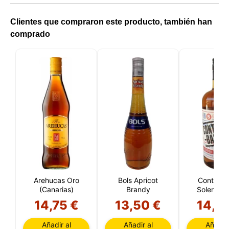
Clientes que compraron este producto, también han
comprado
Arehucas Oro
Bols Apricot
Contrab
(Canarias)
Brandy
Solera 5 
(Repúbl
14,75 €
13,50 €
14,5
Dominic
Añadir al
Añadir al
Añadir 