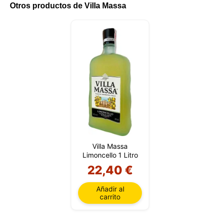
en su dispositivo. La información procesada por
Otros productos de Villa Massa
estas tecnologías incluye datos relacionados con su
cuenta de usuario, que pueden incluir
identificadores personales (por ejemplo, dirección IP
y detalles de la sesión) e historial de navegación.
Utilizamos esta información para diversos fines: por
ejemplo, para acceder a su cuenta y recordar su
carrito de la compra, mantener la seguridad,
recordar las elecciones del usuario, mejorar nuestro
sitio web y, por último, con fines de marketing.
Puede rechazar todo tratamiento no esencial
eligiendo aceptar solo las cookies necesarias.
Puede personalizar su elección y seleccionar las
cookies que nos permite utilizar en su sesión.
Villa Massa
Limoncello 1 Litro
22,40 €
Añadir al
carrito