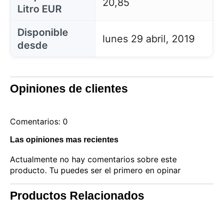
20,85
Litro EUR
Disponible
lunes 29 abril, 2019
desde
Opiniones de clientes
Comentarios: 0
Las opiniones mas recientes
Actualmente no hay comentarios sobre este
producto. Tu puedes ser el primero en opinar
Este sitio web utiliza cookies
Productos Relacionados
Nuestro sitio web utiliza cookies capaces de leer,
almacenar y escribir información en su navegador y