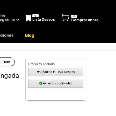
ido
0
0
Lista Deseos
Regístrate
Comprar ahora
niones
Blog
n-Tolon
Producto agotado
💗 Añadir a la Lista Deseos
engada
Avisar disponibilidad