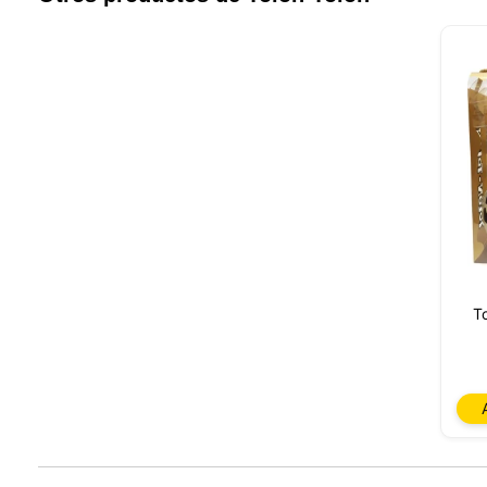
Nuestro 
informa
por est
que pue
detalles
para di
carrito
usuario,
Puede r
cookies
cookies 
T