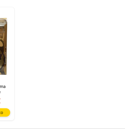
sada
rio,
P y
ación
u
l
ema
e
€
to