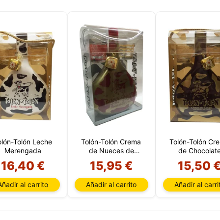
sitio web utiliza cookies capaces de leer, almacenar y escribir
ción en su navegador y en su dispositivo. La información proce
as tecnologías incluye datos relacionados con su cuenta de usua
den incluir identificadores personales (por ejemplo, dirección I
 de la sesión) e historial de navegación. Utilizamos esta inform
versos fines: por ejemplo, para acceder a su cuenta y recordar s
 de la compra, mantener la seguridad, recordar las elecciones de
 mejorar nuestro sitio web y, por último, con fines de marketing.
echazar todo tratamiento no esencial eligiendo aceptar solo las
 necesarias. Puede personalizar su elección y seleccionar las
que nos permite utilizar en su sesión.
olón-Tolón Leche
Tolón-Tolón Crema
Tolón-Tolón Cr
Merengada
de Nueces de
de Chocolat
Macadamia
16,40 €
15,95 €
15,50 
Añadir al carrito
Añadir al carrito
Añadir al carri