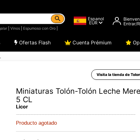
Espanol
Bienven
EUR
Entrar/
alar
|
Vinos
|
Espumoso con Oro
|
s
Ofertas Flash
Cuenta Prémium
Opi
L
Visita la tienda de Tolo
Miniaturas Tolón-Tolón Leche Mer
5 CL
Licor
Producto agotado