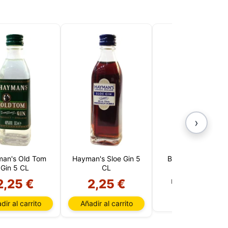
›
an's Old Tom
Hayman's Sloe Gin 5
Beefeater 24 5 C
Gin 5 CL
CL
2,25 €
2,25 €
Producto agotado
dir al carrito
Añadir al carrito