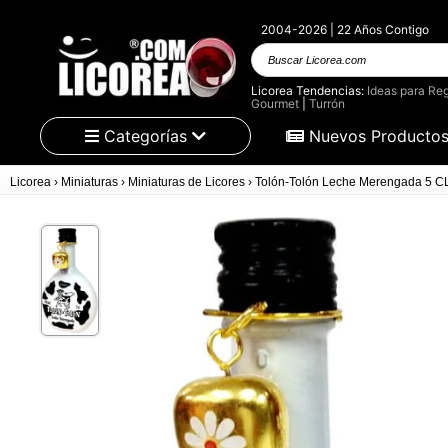
2004-2026 | 22 Años Contigo
Buscar Licorea.com
Licorea Tendencias:
Ideas para Reg
Gourmet
|
Turrón
Categorías
Nuevos Producto
Licorea
›
Miniaturas
›
Miniaturas de Licores
›
Tolón-Tolón Leche Merengada 5 C