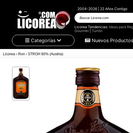
2004-2026 | 22 Años Contigo
Buscar Licorea.com
Licorea Tendencias:
Ideas para Reg
Gourmet
|
Turrón
Categorías
Nuevos Producto
Licorea
›
Ron
›
STROH 80% (Austria)