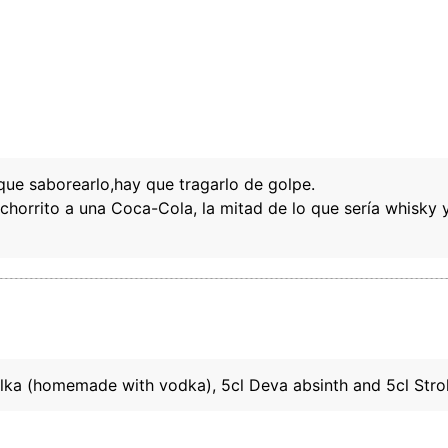
ue saborearlo,hay que tragarlo de golpe.
horrito a una Coca-Cola, la mitad de lo que sería whisky y 
olka (homemade with vodka), 5cl Deva absinth and 5cl Stroh
Este sitio web utiliza cookies