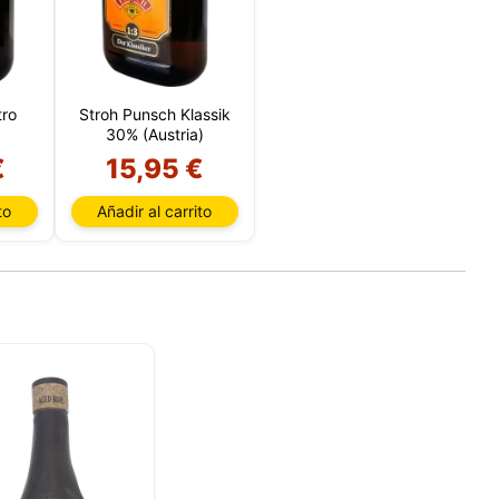
tro
Stroh Punsch Klassik
30% (Austria)
€
15,95 €
to
Añadir al carrito