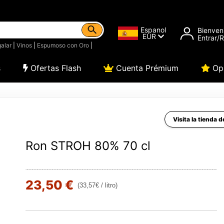
Espanol
Bienven
EUR
Entrar/
alar
|
Vinos
|
Espumoso con Oro
|
s
Ofertas Flash
Cuenta Prémium
Opi
Visita la tienda 
Ron STROH 80% 70 cl
23,50 €
(33,57€ / litro)