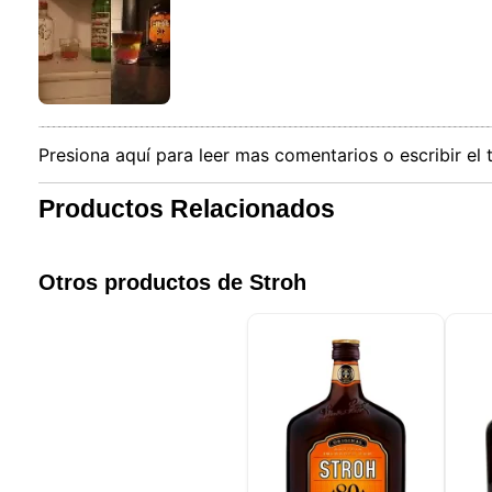
Nuestro 
informa
por est
que pue
detalles
para di
carrito
Presiona aquí para leer mas comentarios o escribir el 
usuario,
Puede r
cookies
Productos Relacionados
cookies 
Otros productos de Stroh