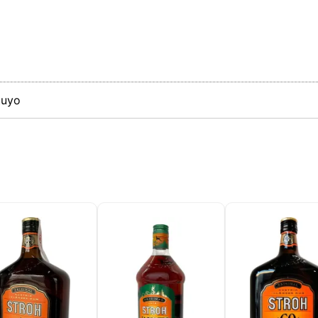
sitio web utiliza cookies capaces de leer, almacenar y escribir
ción en su navegador y en su dispositivo. La información proce
as tecnologías incluye datos relacionados con su cuenta de usua
den incluir identificadores personales (por ejemplo, dirección I
 de la sesión) e historial de navegación. Utilizamos esta inform
versos fines: por ejemplo, para acceder a su cuenta y recordar s
 de la compra, mantener la seguridad, recordar las elecciones de
tuyo
 mejorar nuestro sitio web y, por último, con fines de marketing.
echazar todo tratamiento no esencial eligiendo aceptar solo las
 necesarias. Puede personalizar su elección y seleccionar las
que nos permite utilizar en su sesión.