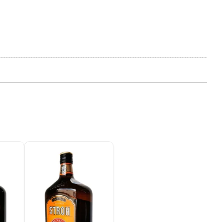
sada
rio,
P y
ación
u
l