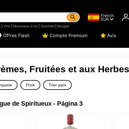
French
EUR
x
|
Vins
|
Mousseux à l’or
|
Gourmet
|
Nougat
Offres Flash
Compte Premium
Avis
èmes, Fruitées et aux Herbe
rques
Prix
Trier par
gue de Spiritueux - Página 3