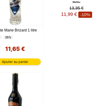
Malibu
13,35 €
11,99 €
-10%
te Marie Brizard 1 litre
25%
11,65 €
Ajouter au panier