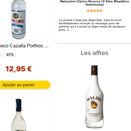
Matusalem Clásico Reserva 10 Años (República
Dominicana)
Le produit n’était pas disponible, mais ils m’ont
immédiatement envoyé un message pour me
prévenir qu’il y aurait un léger retard de quelques
jours. U...
Anis Seco Cazalla Porthos 47% 1 litres
Les offres
47%
12,95 €
Ajouter au panier