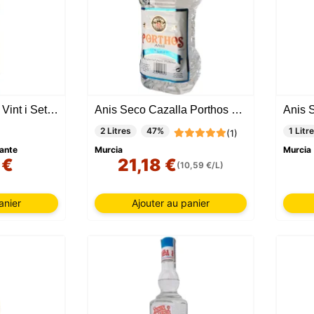
Anis Seco Casalla Vint i Set 1 Litre
Anis Seco Cazalla Porthos 2 litres
2 Litres
47%
1 Litre
(1)
cante
Murcia
Murcia
 €
21,18 €
(10,59 €/L)
anier
Ajouter au panier