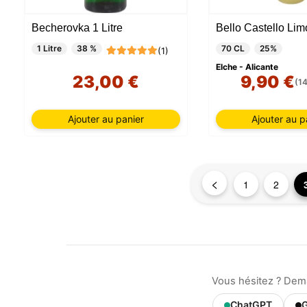
session
Becherovka 1 Litre
Bello Castello Lim
1 Litre
38 %
70 CL
25%
(1)
Elche - Alicante
23,00 €
9,90 €
(14
Ajouter au panier
Ajouter au p
<
1
2
Vous hésitez ? Dem
ChatGPT
G