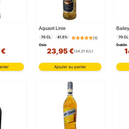
Aquavit Linie
Baile
70 CL
41.5%
70 CL
(1)
Oslo
Dublin
 €
23,95 €
1
(34,21 €/L)
anier
Ajouter au panier