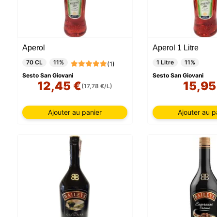
Aperol
Aperol 1 Litre
70 CL
11%
1 Litre
11%
(1)
Sesto San Giovani
Sesto San Giovani
12,45 €
15,95
(17,78 €/L)
Ajouter au panier
Ajouter au p