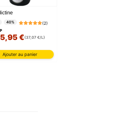
ictine
40%
(2)
P
5,95 €
(37,07 €/L)
Ajouter au panier