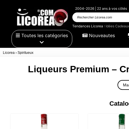
2004-2026 | 22 ans à vos côtés
Rechercher
Licorea.com
Tendances Licorea :
Idées Cadeau
Toutes les catégories
Nouveautes
Licorea
›
Spiritueux
Liqueurs Premium – Cr
Ma
Catalo