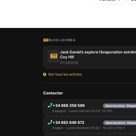
BLOG LICOREA
Jack Daniel’s explore l’évaporation extrê
Coy Hill
07/08/2026
Voir tous les articles
Contacter
+34 966 358 596
Hors horaires · Dispo
Espagnol - Lunes-Viernes 09:00-19:30h
+34 692 646 872
Hors horaires · Dispo
Anglais - Lundi-Vendredi 09:30 - 16:30h GTM+1