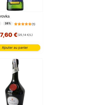
rovka
38%
(1)
17,60 €
(25,14 €/L)
Ajouter au panier
tées
ur,
IP et
es
 et
oix des
 Vous
choix
e