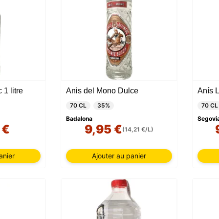
1 litre
Anis del Mono Dulce
Anís 
70 CL
35%
70 CL
Badalona
Segovi
 €
9,95 €
(14,21 €/L)
anier
Ajouter au panier