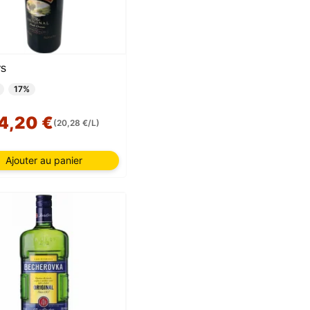
ys
17%
4,20 €
(20,28 €/L)
Ajouter au panier