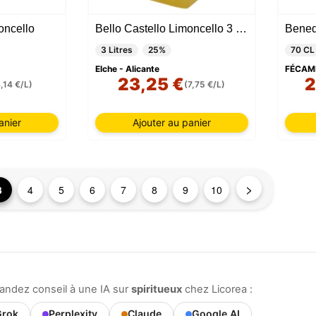
.
oncello
Bello Castello Limoncello 3 litres
Bened
3 Litres
25%
70 CL
Elche - Alicante
FÉCAM
23,25 €
2
,14 €/L)
(7,75 €/L)
anier
Ajouter au panier
>
3
4
5
6
7
8
9
10
andez conseil à une IA sur
spiritueux
chez Licorea :
rok
Perplexity
Claude
Google AI