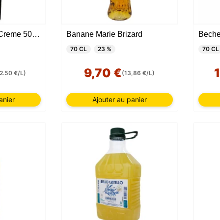
Baileys Espresso Creme 50 CL
Banane Marie Brizard
Beche
70 CL
23 %
70 CL
9,70 €
2.50 €/L)
(13,86 €/L)
anier
Ajouter au panier
Ce site web utilise des cookies
te web utilise des cookies capables de lire, stocker et écrire des
ions sur votre navigateur et votre appareil. Les informations trai
technologies incluent des données liées à votre compte utilisate
ent inclure des identifiants personnels (par exemple, l'adresse 
ils de la session) et l'historique de navigation. Nous utilisons c
tions à diverses fins : par exemple, pour accéder à votre compte
er votre panier d'achat, maintenir la sécurité, mémoriser les ch
eurs, améliorer notre site web et, enfin, à des fins de marketing.
refuser tout traitement non essentiel en choisissant d'accepter
ent les cookies nécessaires. Vous pouvez personnaliser votre 
tionner les cookies que vous nous autorisez à utiliser dans votr