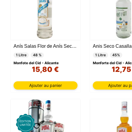
Anís Salas Flor de Anís Sec 1 Litre
1 Litre
48 %
1 Litre
45%
Monfote del Cid - Alicante
Monforte del Cid - Ali
15,80 €
12,75
Ajouter au panier
Ajouter au p
ÉDITION
LIMITÉE