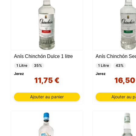
Anís Chinchón Dulce 1 litre
Anís Chinchón Sec 
1 Litre
35%
1 Litre
43%
Jerez
Jerez
11,75 €
16,50
Ajouter au panier
Ajouter au p