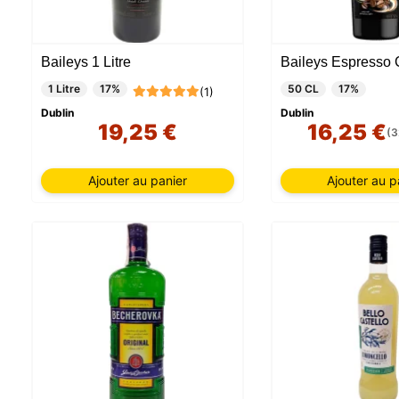
Baileys 1 Litre
1 Litre
17%
50 CL
17%
(1)
Dublin
Dublin
19,25 €
16,25 €
(3
Ajouter au panier
Ajouter au p
Notre si
informat
par ces 
qui peuv
les déta
informa
mémoris
utilisat
pouvez 
uniquem
et sélec