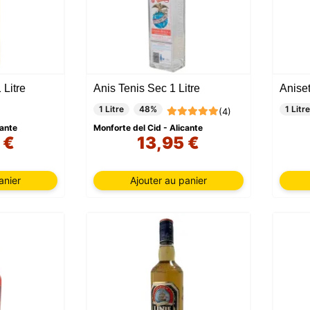
 Litre
Anis Tenis Sec 1 Litre
Aniset
1 Litre
48%
1 Litre
(4)
cante
Monforte del Cid - Alicante
 €
13,95 €
anier
Ajouter au panier