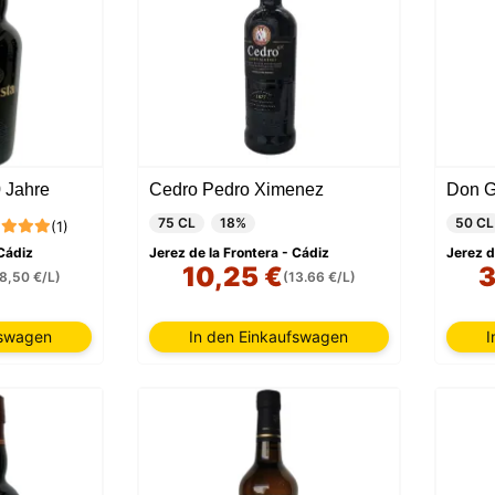
 Jahre
Cedro Pedro Ximenez
75 CL
18%
50 CL
(1)
 Cádiz
Jerez de la Frontera - Cádiz
Jerez d
10,25 €
3
8,50 €/L)
(13.66 €/L)
fswagen
In den Einkaufswagen
I