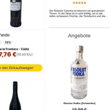
Der Rotwein Caterina ist kirschrot mit granatroten
Tönen. In der Nase ist er sehr kräftig, wo er die
reifen schwarzen Früchte, die Torrefactos und die...
Angebote
Pando
15%
e la Frontera - Cádiz
7,76 €
(10.33 €/L)
n den Einkaufswagen
Absolut Vodka (Schweden)
15,59 €