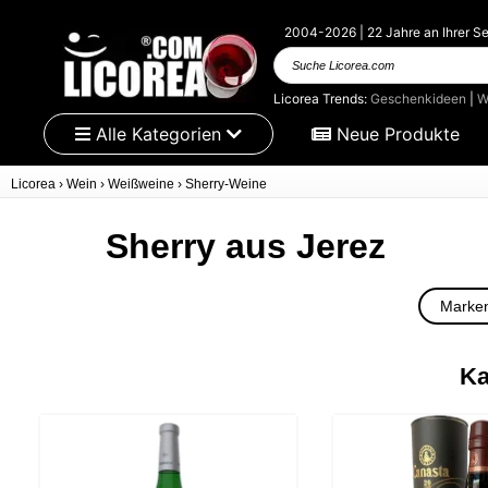
2004-2026 | 22 Jahre an Ihrer Se
Suche
Licorea.com
Licorea Trends:
Geschenkideen
|
W
Alle Kategorien
Neue Produkte
Licorea
›
Wein
›
Weißweine
›
Sherry-Weine
Sherry aus Jerez
Marke
Ka