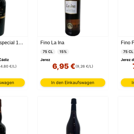
Dry Sack Solera Especial 15 Jahre
Fino La Ina
Fino 
75 CL
15%
75 CL
 Cádiz
Jerez
Jerez d
6,95 €
64.80 €/L)
(9,26 €/L)
fswagen
In den Einkaufswagen
I