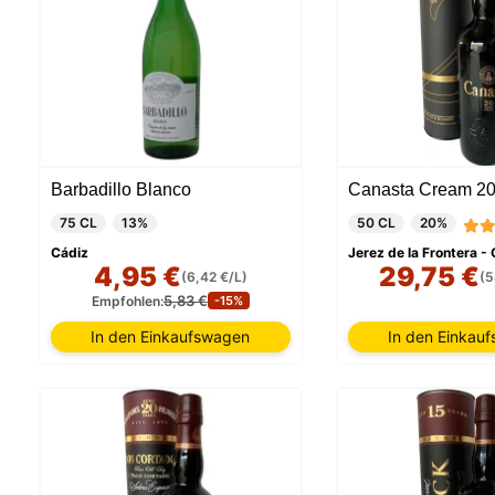
Barbadillo Blanco
Canasta Cream 20
75 CL
13%
50 CL
20%
Cádiz
Jerez de la Frontera -
4,95 €
29,75 €
(6,42 €/L)
(5
5,83 €
Empfohlen:
-15%
In den Einkaufswagen
In den Einkau