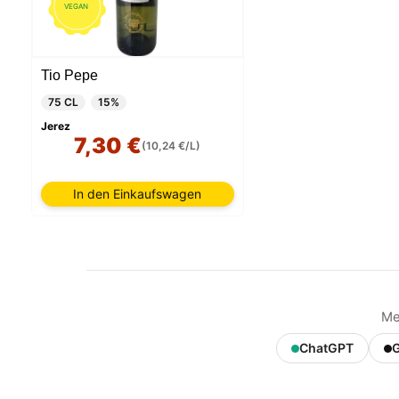
VEGAN
Tio Pepe
75 CL
15%
Unsere 
Jerez
auf Ihr
7,30 €
Technol
(10,24 €/L)
Benutze
Adresse
diese I
In den Einkaufswagen
zuzugre
gewährl
verbess
nicht w
Cookies
auswähl
Me
ChatGPT
G