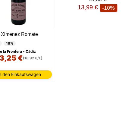
13,99 €
-10%
 Ximenez Romate
18%
e la Frontera - Cádiz
3,25 €
(18.92 €/L)
n den Einkaufswagen