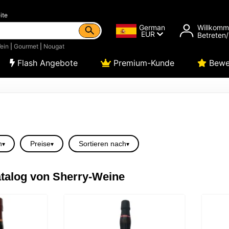
ite
German
Willkom
EUR
Betreten/
ein
|
Gourmet
|
Nougat
Flash Angebote
Premium-Kunde
Bewe
n
Preise
Sortieren nach
talog von Sherry-Weine