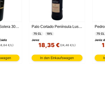
Jalifa Amontillado Solera 30 Jahre
Palo Cortado Península Lustau
Pedro
75 CL
19%
75 CL
 Cádiz
Jerez
Jeréz d
18,35 €
1
68,64 €/L)
(24,46 €/L)
fswagen
In den Einkaufswagen
I