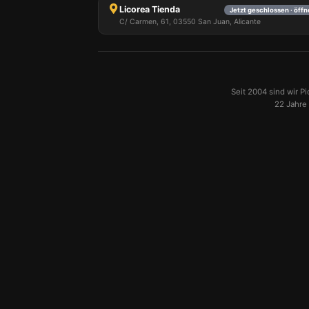
Licorea Tienda
Jetzt geschlossen · öff
C/ Carmen, 61, 03550 San Juan, Alicante
Seit 2004 sind wir P
22 Jahre 