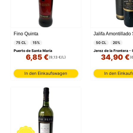
Fino Quinta
75 CL
15%
50 CL
20%
Puerto de Santa María
Jerez de la Frontera -
6,85 €
34,90 €
(9,13 €/L)
(
In den Einkaufswagen
In den Einkau