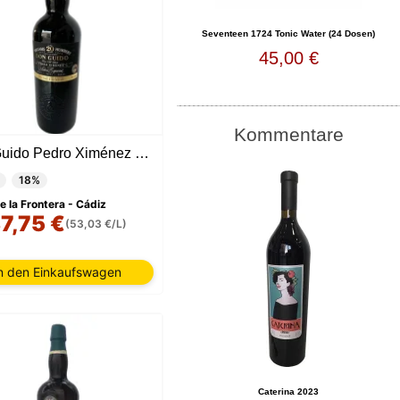
Seventeen 1724 Tonic Water (24 Dosen)
45,00 €
Kommentare
Don Guido Pedro Ximénez Solera Especial 20 Jahre
18%
e la Frontera - Cádiz
7,75 €
(53,03 €/L)
n den Einkaufswagen
Caterina 2023