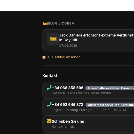
BLOG LICOREA
Jack Daniel’s erforscht extreme Verduns
in Coy Hill
07/08/2026
Alle Artikel ansehen
Kontakt
+34 966 358 596
Ausserhalb der Zeiten · Erreich
Spanisch - Lunes-Viernes 09:00-19:30h
+34 692 646 872
Ausserhalb der Zeiten · Erreich
Englisch - Montag-Freitag 09:30 - 16:30 Uhr GTM+1
Schreiben Sie uns
Kontaktformular