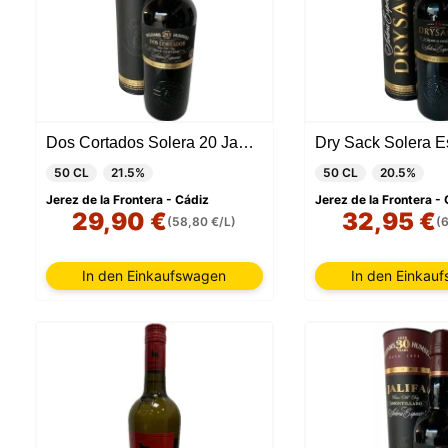
Dos Cortados Solera 20 Jahre Palo Cortado
50 CL
21.5%
50 CL
20.5%
Jerez de la Frontera - Cádiz
Jerez de la Frontera -
29,90 €
32,95 €
(58,80 €/L)
(
In den Einkaufswagen
In den Einkau