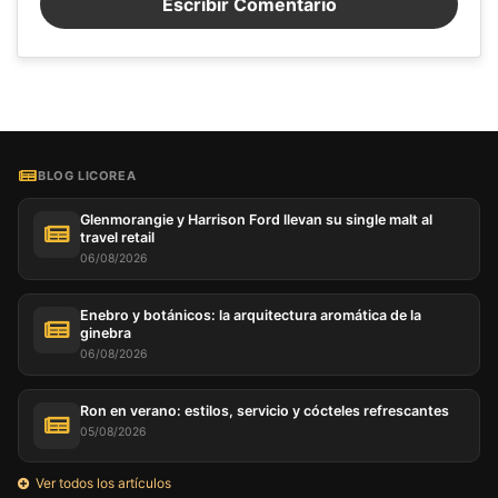
Escribir Comentario
Puede personalizar su elección y seleccionar las
cookies que nos permite utilizar en su sesión.
BLOG LICOREA
Glenmorangie y Harrison Ford llevan su single malt al
travel retail
06/08/2026
Enebro y botánicos: la arquitectura aromática de la
ginebra
06/08/2026
Ron en verano: estilos, servicio y cócteles refrescantes
05/08/2026
Ver todos los artículos