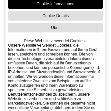
HACIENDA EL
Marke
Cookie-Informationen
ESPINO
Cookie-Details
Inhalt
490 g
Über
Format
Metall
Diese Website verwendet Cookies
Herkunftsgeg
Almansa
Unsere Website verwendet Cookies, die
end
Informationen in Ihrem Browser und auf Ihrem Gerät
lesen, speichern und schreiben können. Die von
diesen Technologien verarbeiteten Informationen
Präsentation
Metalldose
umfassen Daten, die sich auf Ihr Benutzerkonto
beziehen, und können persönliche Kennungen (z. B.
IP-Adresse und Sitzungsdetails) und Browserverlauf
Volumetrische
enthalten. Wir verwenden diese Informationen für
1
verschiedene Zwecke: zum Beispiel, um auf Ihr
s Gewicht
Konto zuzugreifen und Ihren Warenkorb zu
speichern, die Sicherheit zu gewährleisten,
weg von direkter
Benutzerentscheidungen zu speichern, unsere
Website zu verbessern und schließlich zu
Lichteinstrahlung an
Lagerung
Marketingzwecken. Sie können die gesamte nicht
einem kühlen
wesentliche Verarbeitung ablehnen, indem Sie nur