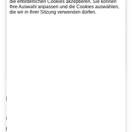
trockenen Ort
die erforderlichen Cookies akzeptieren. Sie können
Ihre Auswahl anpassen und die Cookies auswählen,
die wir in Ihrer Sitzung verwenden dürfen.
EAN
8437005048362
Land
Spanien
Preis pro
37.96
Kilogramm
Samstag 25 Oktober,
Seit dem
2025
Kundenrezensionen
Kommentare: 0
Die neuesten Kundenrezensionen