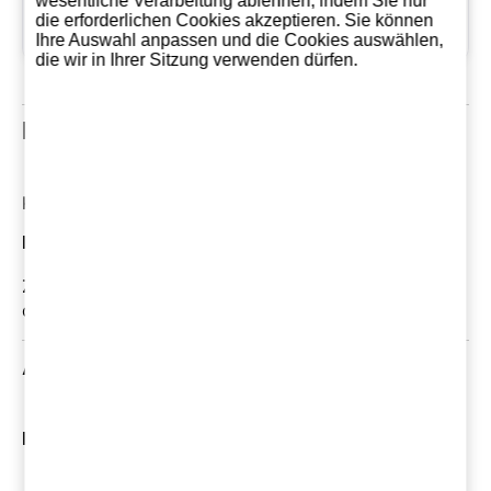
wesentliche Verarbeitung ablehnen, indem Sie nur
Dienstag 28 Oktober,
Seit dem
die erforderlichen Cookies akzeptieren. Sie können
2025
Ihre Auswahl anpassen und die Cookies auswählen,
die wir in Ihrer Sitzung verwenden dürfen.
Kundenrezensionen
Kommentare: 0
Die neuesten Kundenrezensionen
Zur Zeit gibt noch keinen Kommentar. Verfassen Sie
den ersten kömmentar!
Ähnliche Produkte
Mehr Produkte von Hacienda el Espino