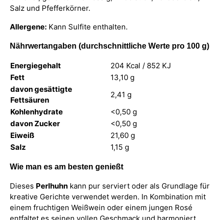
Salz und Pfefferkörner.
Allergene:
Kann Sulfite enthalten.
Nährwertangaben (durchschnittliche Werte pro 100 g)
Energiegehalt
204 Kcal / 852 KJ
Fett
13,10 g
davon gesättigte
2,41 g
Fettsäuren
Kohlenhydrate
<0,50 g
davon Zucker
<0,50 g
Eiweiß
21,60 g
Salz
1,15 g
Wie man es am besten genießt
Dieses
Perlhuhn
kann pur serviert oder als Grundlage für
kreative Gerichte verwendet werden. In Kombination mit
einem fruchtigen Weißwein oder einem jungen Rosé
entfaltet es seinen vollen Geschmack und harmoniert