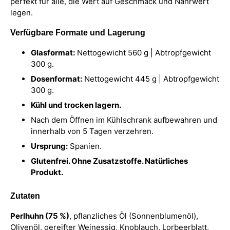
perfekt für alle, die Wert auf Geschmack und Nährwert
legen.
Verfügbare Formate und Lagerung
Glasformat:
Nettogewicht 560 g | Abtropfgewicht
300 g.
Dosenformat:
Nettogewicht 445 g | Abtropfgewicht
300 g.
Kühl und trocken lagern.
Nach dem Öffnen im Kühlschrank aufbewahren und
innerhalb von 5 Tagen verzehren.
Ursprung:
Spanien.
Glutenfrei. Ohne Zusatzstoffe. Natürliches
Produkt.
Zutaten
Perlhuhn (75 %)
, pflanzliches Öl (Sonnenblumenöl),
Olivenöl, gereifter Weinessig, Knoblauch, Lorbeerblatt,