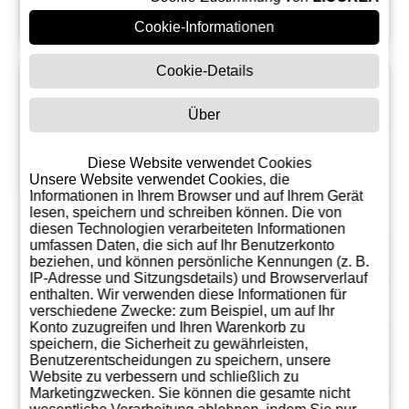
Präsentation
Glasgefäß
Cookie-Informationen
Cookie-Details
Volumetrische
1
s Gewicht
Über
weg von direkter
Diese Website verwendet Cookies
Lichteinstrahlung an
Unsere Website verwendet Cookies, die
Lagerung
einem kühlen
Informationen in Ihrem Browser und auf Ihrem Gerät
lesen, speichern und schreiben können. Die von
trockenen Ort
diesen Technologien verarbeiteten Informationen
umfassen Daten, die sich auf Ihr Benutzerkonto
EAN
8437005048379
beziehen, und können persönliche Kennungen (z. B.
IP-Adresse und Sitzungsdetails) und Browserverlauf
enthalten. Wir verwenden diese Informationen für
Land
Spanien
verschiedene Zwecke: zum Beispiel, um auf Ihr
Konto zuzugreifen und Ihren Warenkorb zu
speichern, die Sicherheit zu gewährleisten,
Preis pro
21.34
Benutzerentscheidungen zu speichern, unsere
Kilogramm
Website zu verbessern und schließlich zu
Marketingzwecken. Sie können die gesamte nicht