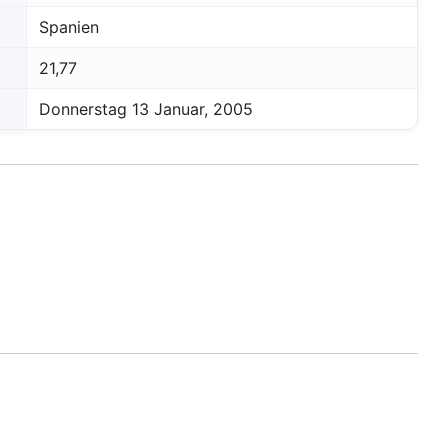
r und
Spanien
n
Ihr
21,77
enden
 Konto
Donnerstag 13 Januar, 2005
 zu
amte
hen
ies