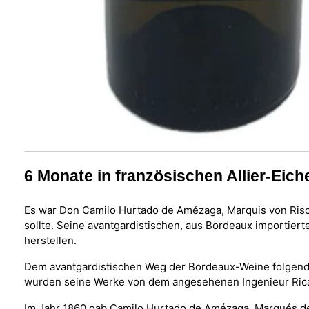
6 Monate in französischen Allier-Eich
Es war Don Camilo Hurtado de Amézaga, Marquis von Risca
sollte. Seine avantgardistischen, aus Bordeaux importier
herstellen.
Dem avantgardistischen Weg der Bordeaux-Weine folgend, b
wurden seine Werke von dem angesehenen Ingenieur Ricar
Im Jahr 1860 gab Camilo Hurtado de Amézaga, Marqués de 