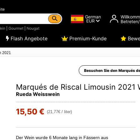
ite
German
Willkom
EUR
Betreten/
ein
|
Gourmet
|
Nougat
Flash Angebote
Premium-Kunde
Bewe
n 2021
Besuchen Sie den Marqués de
Marqués de Riscal Limousin 2021 
Rueda Weisswein
15,50 €
(21,77€ / liter)
Der Wein wurde 6 Monate lang in Fässern aus