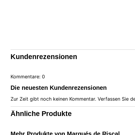
Unsere 
auf Ihr
Technol
Benutze
Adresse
diese I
zuzugre
gewährl
verbess
nicht w
Kundenrezensionen
Cookies
auswähl
Kommentare: 0
Die neuesten Kundenrezensionen
Zur Zeit gibt noch keinen Kommentar. Verfassen Sie 
Ähnliche Produkte
Mehr Produkte von Marqués de Riscal