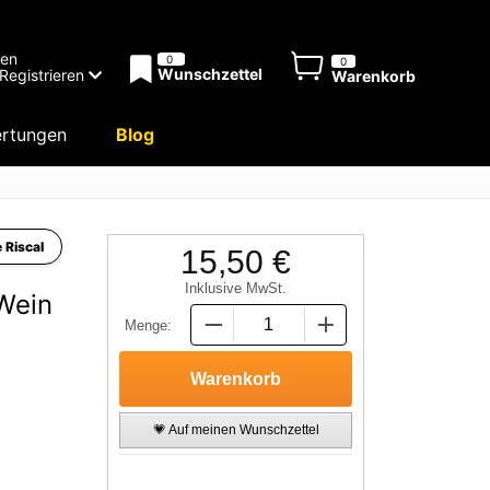
men
0
0
Wunschzettel
Registrieren
Warenkorb
rtungen
Blog
 Riscal
15,50 €
Inklusive MwSt.
Wein
Menge:
💗 Auf meinen Wunschzettel