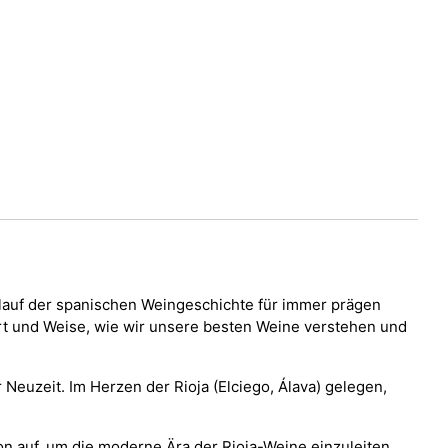
rlauf der spanischen Weingeschichte für immer prägen
Art und Weise, wie wir unsere besten Weine verstehen und
Neuzeit. Im Herzen der Rioja (Elciego, Álava) gelegen,
n auf, um die moderne Ära der Rioja-Weine einzuleiten.