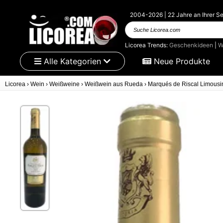
2004-2026 | 22 Jahre an Ihrer Se
Suche Licorea.com
Licorea Trends:
Geschenkideen
|
W
Alle Kategorien
Neue Produkte
Licorea
›
Wein
›
Weißweine
›
Weißwein aus Rueda
›
Marqués de Riscal Limousi