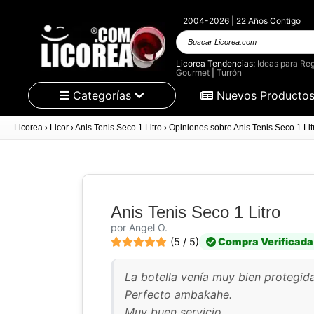
2004-2026 | 22 Años Contigo
Buscar
Licorea.com
Licorea Tendencias:
Ideas para Reg
Gourmet
|
Turrón
Categorías
Nuevos Producto
Licorea
›
Licor
›
Anis Tenis Seco 1 Litro
›
Opiniones sobre Anis Tenis Seco 1 Lit
Anis Tenis Seco 1 Litro
por Angel O.
(5 / 5)
Compra Verificada
La botella venía muy bien protegid
Perfecto ambakahe.
Muy buen servicio.