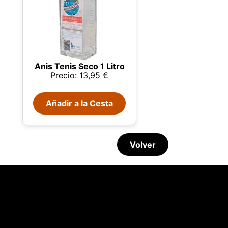
Anis Tenis Seco 1 Litro
Precio: 13,95 €
Añadir a la Cesta
Volver
sada
 en la copa
07/08/2026
Glenmorangie y Harrison Ford
rio,
P y
ación
u
de horario · Disponible lunes 9:30h
Inglés - Lunes-Viernes