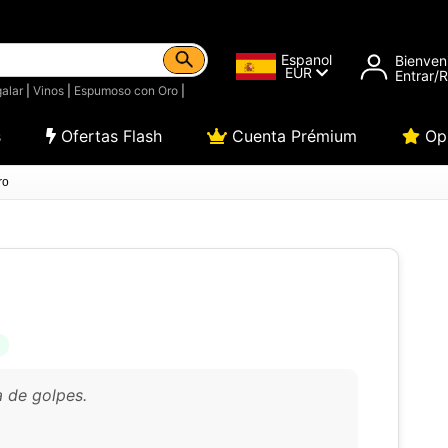
Espanol
Bienven
EUR
Entrar/
alar
|
Vinos
|
Espumoso con Oro
|
s
Ofertas Flash
Cuenta Prémium
Opi
ro
a de golpes.