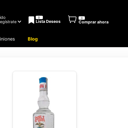
ido
0
0
Lista Deseos
Regístrate
Comprar ahora
niones
Blog