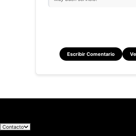
Escribir Comentario
Ve
Nuestro 
Blog Licorea
informa
Jack Daniel’s explora la evaporación extrema en Coy Hil
por est
llevan su single malt al travel retail
06/08/2026
que pue
Ver todos los artículos
detalles
Contacto
para di
+34 966 358 596
Disponible ahora · hasta las 19:30h
Es