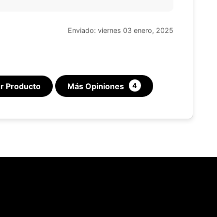
Enviado: viernes 03 enero, 2025
r Producto
Más Opiniones
4
Este sitio web utiliza cookies
sitio web utiliza cookies capaces de leer, almacenar y escribir
ción en su navegador y en su dispositivo. La información proce
l
07/08/2026
Turba en el whisky: mucho más que humo
as tecnologías incluye datos relacionados con su cuenta de usua
den incluir identificadores personales (por ejemplo, dirección I
 de la sesión) e historial de navegación. Utilizamos esta inform
versos fines: por ejemplo, para acceder a su cuenta y recordar s
+34 692 646 872
Fuera 
pañol - Lunes-Viernes 09:00-19:30h