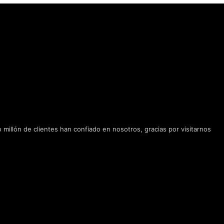
rio,
P y
 en la copa
07/08/2026
Glenmorangie y Harrison Ford
ación
u
l
de horario · Disponible lunes 9:30h
Inglés - Lunes-Viernes
an Juan, Alicante
kies
Dónde encontrarnos
tas
millón de clientes han confiado en nosotros, gracias por visitarnos