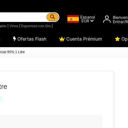
Espanol
Bienven
EUR
Entrar/
alar
|
Vinos
|
Espumoso con Oro
|
s
Ofertas Flash
Cuenta Prémium
Opi
cial 95% 1 Litre
tre