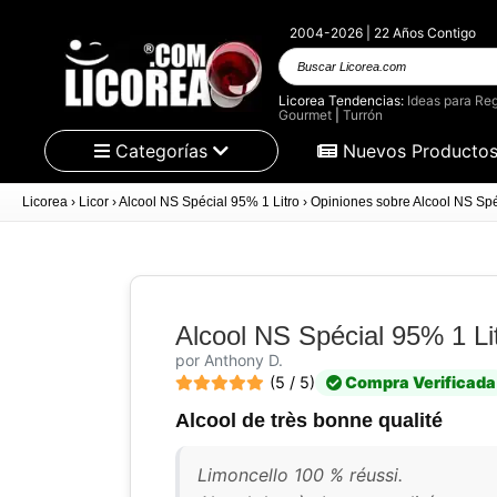
2004-2026 | 22 Años Contigo
Buscar
Licorea.com
Licorea Tendencias:
Ideas para Reg
Gourmet
|
Turrón
Categorías
Nuevos Producto
Licorea
›
Licor
›
Alcool NS Spécial 95% 1 Litro
›
Opiniones sobre Alcool NS Spé
Alcool NS Spécial 95% 1 Li
por Anthony D.
(5 / 5)
Compra Verificada
Alcool de très bonne qualité
Limoncello 100 % réussi.