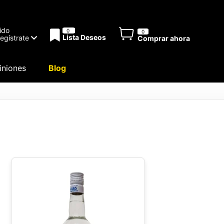
ido
0
0
Lista Deseos
Regístrate
Comprar ahora
niones
Blog