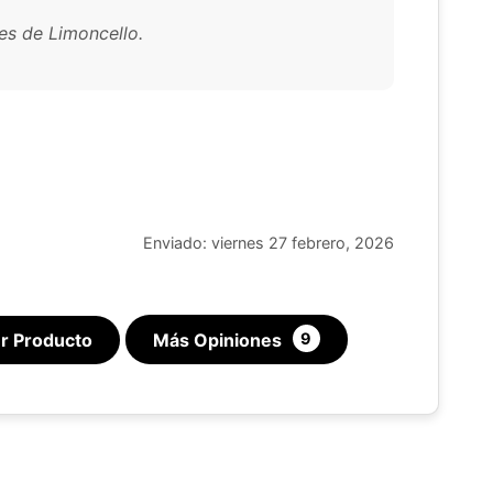
res de Limoncello.
Enviado: viernes 27 febrero, 2026
r Producto
Más Opiniones
9
Este sitio web utiliza cookies
sitio web utiliza cookies capaces de leer, almacenar y escribir
ción en su navegador y en su dispositivo. La información proce