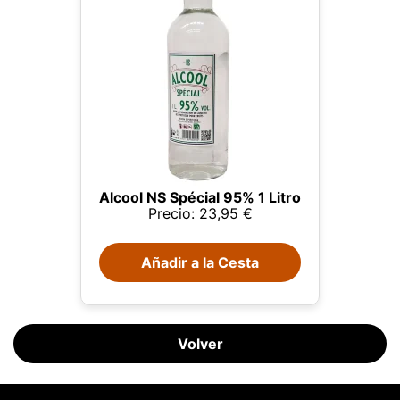
Alcool NS Spécial 95% 1 Litro
Precio: 23,95 €
Este sitio web utiliza cookies
Añadir a la Cesta
Nuestro sitio web utiliza cookies capaces de leer,
almacenar y escribir información en su navegador y
en su dispositivo. La información procesada por
estas tecnologías incluye datos relacionados con su
Volver
cuenta de usuario, que pueden incluir
identificadores personales (por ejemplo, dirección IP
y detalles de la sesión) e historial de navegación.
Utilizamos esta información para diversos fines: por