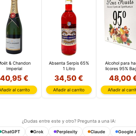
oët & Chandon
Absenta Serpis 65%
Alcohol para ha
Imperial
1 Litro
licores 95% Bag
Box 2 Litros
40,95 €
34,50 €
48,00 
Añadir al carrito
Añadir al carrito
Añadir al carri
¿Dudas entre este y otro? Pregunta a una IA:
ChatGPT
Grok
Perplexity
Claude
Google 