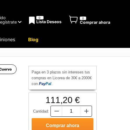
ido
0
0
Lista Deseos
Regístrate
Comprar ahora
niones
Blog
 Cuervo
Paga en 3 plazos sin intereses tus
compras en Licorea de 30€ a 2000€
con
Pay
Pal
.
111,20 €
Cantidad: