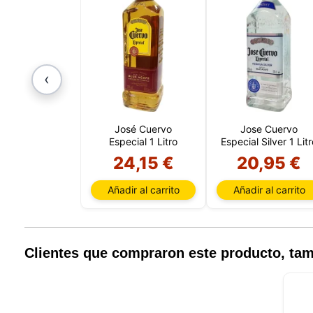
‹
José Cuervo
Jose Cuervo
Especial 1 Litro
Especial Silver 1 Litr
24,15 €
20,95 €
Nuestro 
Añadir al carrito
Añadir al carrito
informa
por est
que pue
detalles
para di
Clientes que compraron este producto, t
carrito
usuario,
Puede r
cookies
cookies 