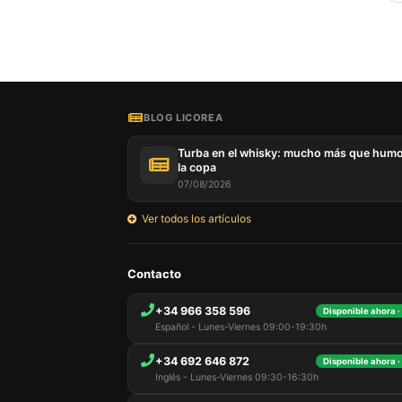
BLOG LICOREA
Turba en el whisky: mucho más que hum
la copa
07/08/2026
Ver todos los artículos
Contacto
+34 966 358 596
Disponible ahora ·
Español - Lunes-Viernes 09:00-19:30h
+34 692 646 872
Disponible ahora ·
Inglés - Lunes-Viernes 09:30-16:30h