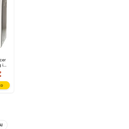
cer
 in
€
to
AI