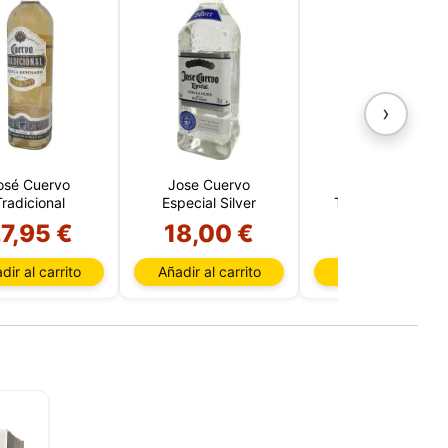
›
osé Cuervo
Jose Cuervo
José Cuervo
radicional
Especial Silver
Tradicional Silver
7,95 €
18,00 €
25,95 €
dir al carrito
Añadir al carrito
Añadir al carrito
sada
rio,
P y
ación
u
l