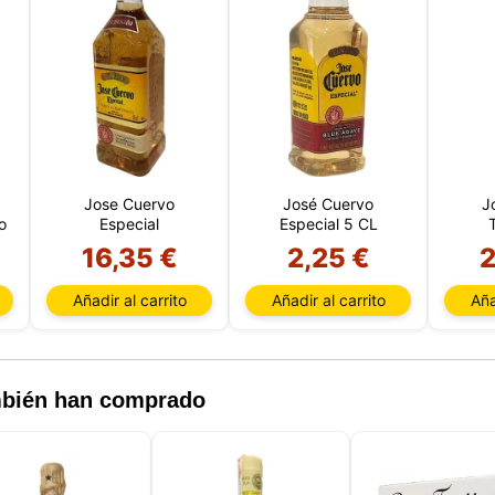
Jose Cuervo
José Cuervo
J
o
Especial
Especial 5 CL
T
Este sitio web utiliza cookies
16,35 €
2,25 €
2
sitio web utiliza cookies capaces de leer, almacenar y escribir
Añadir al carrito
Añadir al carrito
Aña
ción en su navegador y en su dispositivo. La información proce
as tecnologías incluye datos relacionados con su cuenta de usua
den incluir identificadores personales (por ejemplo, dirección I
 de la sesión) e historial de navegación. Utilizamos esta inform
versos fines: por ejemplo, para acceder a su cuenta y recordar s
ambién han comprado
 de la compra, mantener la seguridad, recordar las elecciones de
 mejorar nuestro sitio web y, por último, con fines de marketing.
echazar todo tratamiento no esencial eligiendo aceptar solo las
 necesarias. Puede personalizar su elección y seleccionar las
que nos permite utilizar en su sesión.