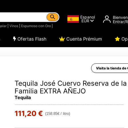
Espanol
Bienven
EUR
Entrar/
alar
|
Vinos
|
Espumoso con Oro
|
s
Ofertas Flash
Cuenta Prémium
Opi
Visita la tienda de
Tequila José Cuervo Reserva de la
Familia EXTRA AÑEJO
Tequila
111,20 €
(158.85€ / litro)