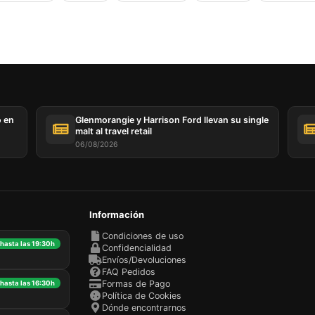
o en
Glenmorangie y Harrison Ford llevan su single
malt al travel retail
06/08/2026
Información
Condiciones de uso
 hasta las 19:30h
Confidencialidad
Envíos/Devoluciones
FAQ Pedidos
Formas de Pago
 hasta las 16:30h
Política de Cookies
Dónde encontrarnos