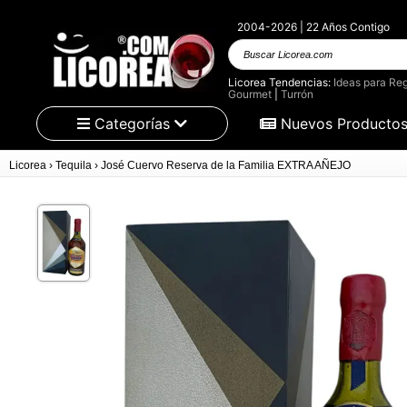
2004-2026 | 22 Años Contigo
Buscar Licorea.com
Licorea Tendencias:
Ideas para Reg
Gourmet
|
Turrón
Categorías
Nuevos Producto
Licorea
›
Tequila
›
José Cuervo Reserva de la Familia EXTRA AÑEJO