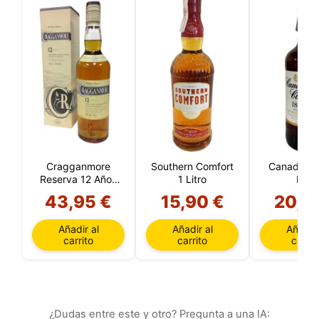
Cragganmore
Southern Comfort
Canadian C
Reserva 12 Años
1 Litro
Litro
(Speyside)
43,95 €
15,90 €
20,6
Añadir al
Añadir al
Añadir 
carrito
carrito
carrit
¿Dudas entre este y otro? Pregunta a una IA: