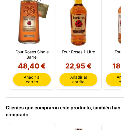
Four Roses Single
Four Roses 1 Litro
Four Ro
Barrel
48,40 €
22,95 €
18,7
Añadir al
Añadir al
Añadir 
carrito
carrito
carrit
Clientes que compraron este producto, también han
comprado