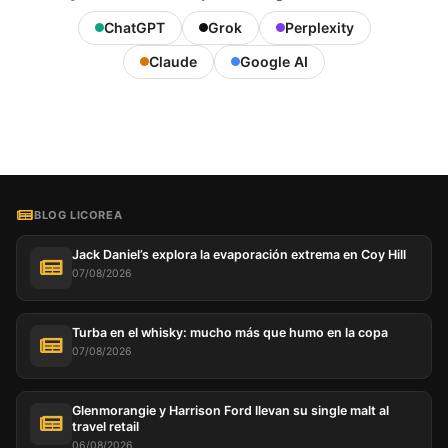
ChatGPT
Grok
Perplexity
Claude
Google AI
BLOG LICOREA
Jack Daniel’s explora la evaporación extrema en Coy Hill
07/08/2026
Turba en el whisky: mucho más que humo en la copa
07/08/2026
Glenmorangie y Harrison Ford llevan su single malt al
travel retail
06/08/2026