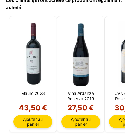
Les clients qui ont acheté ce produit ont également
acheté:
Mauro 2023
Viña Ardanza
CVNE Imp
Reserva 2019
Reserva 
43,50 €
27,50 €
30,9
Ajouter au
Ajouter au
Ajouter
panier
panier
panie