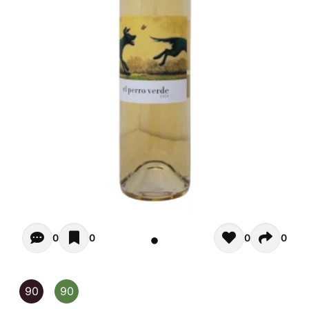
Opiniones - Pour le moment il n'y a aucun commentaires. 
0
0
0
0
90
90