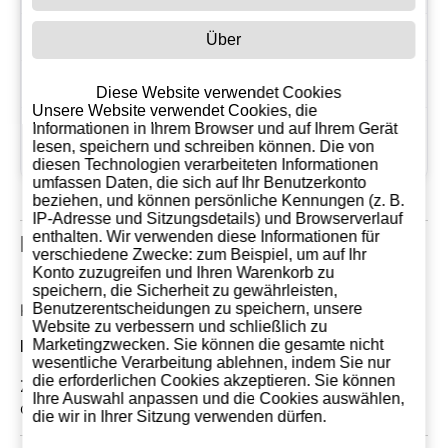
Rebsorten
Verdejo
Über
Herkunft
Rueda
Diese Website verwendet Cookies
Unsere Website verwendet Cookies, die
Donnerstag 28 April,
Informationen in Ihrem Browser und auf Ihrem Gerät
Seit dem
lesen, speichern und schreiben können. Die von
2016
diesen Technologien verarbeiteten Informationen
umfassen Daten, die sich auf Ihr Benutzerkonto
beziehen, und können persönliche Kennungen (z. B.
IP-Adresse und Sitzungsdetails) und Browserverlauf
enthalten. Wir verwenden diese Informationen für
Kundenrezensionen
verschiedene Zwecke: zum Beispiel, um auf Ihr
Konto zuzugreifen und Ihren Warenkorb zu
speichern, die Sicherheit zu gewährleisten,
Benutzerentscheidungen zu speichern, unsere
Kommentare: 0
Website zu verbessern und schließlich zu
Marketingzwecken. Sie können die gesamte nicht
Die neuesten Kundenrezensionen
wesentliche Verarbeitung ablehnen, indem Sie nur
die erforderlichen Cookies akzeptieren. Sie können
Zur Zeit gibt noch keinen Kommentar. Verfassen Sie
Ihre Auswahl anpassen und die Cookies auswählen,
den ersten kömmentar!
die wir in Ihrer Sitzung verwenden dürfen.