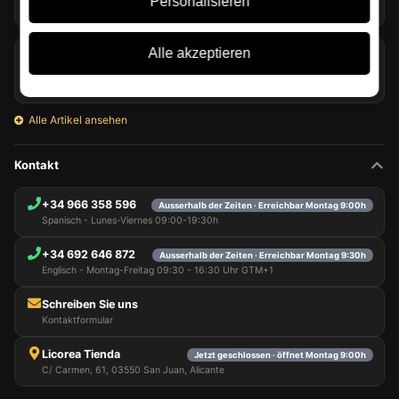
Personalisieren
07/08/2026
Alle akzeptieren
Glenmorangie und Harrison Ford bringen Single Malt in
den Travel Retail
06/08/2026
Alle Artikel ansehen
Kontakt
+34 966 358 596
Ausserhalb der Zeiten · Erreichbar Montag 9:00h
Spanisch - Lunes-Viernes 09:00-19:30h
+34 692 646 872
Ausserhalb der Zeiten · Erreichbar Montag 9:30h
Englisch - Montag-Freitag 09:30 - 16:30 Uhr GTM+1
Schreiben Sie uns
Kontaktformular
Licorea Tienda
Jetzt geschlossen · öffnet Montag 9:00h
C/ Carmen, 61, 03550 San Juan, Alicante