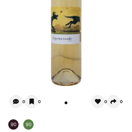
Opiniones - Zur Zeit gibt noch keinen Kommentar. Verfas
0
0
0
0
90
90