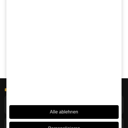
Vergleichen Sie dieses Produkt mit ähnlichen:
ChatGPT
Grok
Perplexity
Claude
Google AI
BLOG LICOREA
Jack Daniel’s erforscht extreme Verdunstung in Coy Hill
07/08/2026
Alle ablehnen
Torf im Whisky: viel mehr als Rauch im Glas