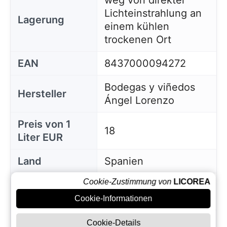
weg von direkter
Lichteinstrahlung an
Lagerung
einem kühlen
trockenen Ort
EAN
8437000094272
Bodegas y viñedos
Hersteller
Ángel Lorenzo
Preis von 1
18
Liter EUR
Land
Spanien
Cookie-Zustimmung von
LICOREA
Weinbegleitun
Fisch und
g
Meeresfrüchte
Cookie-Informationen
Jahrgang
2025
Cookie-Details