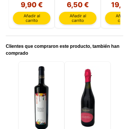
9,90 €
6,50 €
19,9
Añadir al
Añadir al
Añadir 
carrito
carrito
carrit
Clientes que compraron este producto, también han
comprado