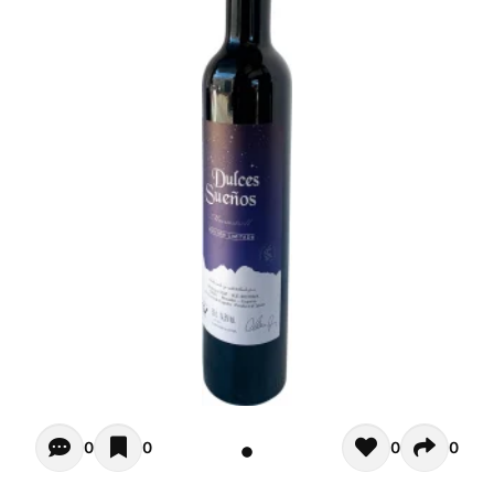
Opiniones de clientes - Actualmente no hay comentarios s
0
0
0
0