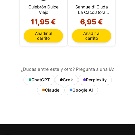
Culebrón Dulce
Sangue di Giuda
Viejo
La Cacciatora
(Italia)
11,95 €
6,95 €
Añadir al
Añadir al
carrito
carrito
¿Dudas entre este y otro? Pregunta a una IA:
ChatGPT
Grok
Perplexity
Claude
Google AI