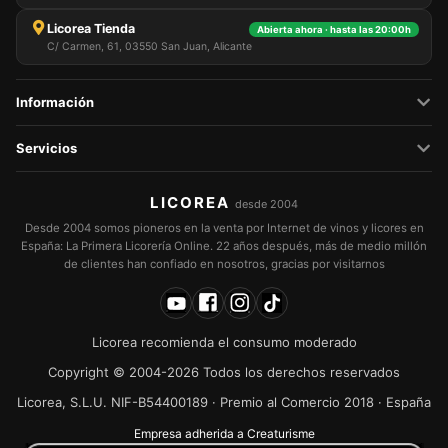
eligiendo aceptar solo las cookies necesarias.
Puede personalizar su elección y seleccionar las
Licorea Tienda
Abierta ahora · hasta las 20:00h
cookies que nos permite utilizar en su sesión.
C/ Carmen, 61, 03550 San Juan, Alicante
Información
Servicios
LICOREA
desde 2004
Desde 2004 somos pioneros en la venta por Internet de vinos y licores en
España: La Primera Licorería Online. 22 años después, más de medio millón
de clientes han confiado en nosotros, gracias por visitarnos
Licorea recomienda el consumo moderado
Copyright © 2004-2026 Todos los derechos reservados
Licorea, S.L.U. NIF-B54400189 · Premio al Comercio 2018 · España
Empresa adherida a Creaturisme