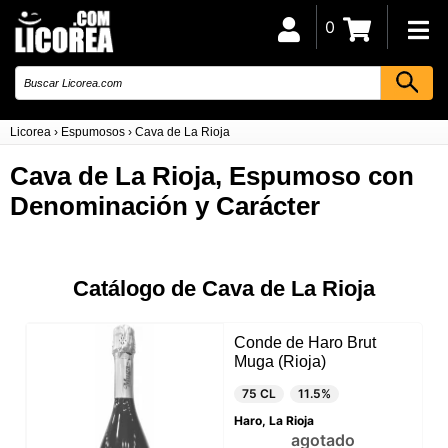
0
Licorea
›
Espumosos
›
Cava de La Rioja
Cava de La Rioja, Espumoso con
Denominación y Carácter
Catálogo de Cava de La Rioja
Conde de Haro Brut
Muga (Rioja)
75 CL
11.5%
Haro, La Rioja
agotado