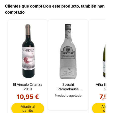
Clientes que compraron este producto, también han
comprado
El Vínculo Crianza
Specht
Viña Esme
2019
Pampelmuse
2024
(Alemania)
10,95 €
7,50
Producto agotado
Añadir al
Añadir 
carrito
carrit