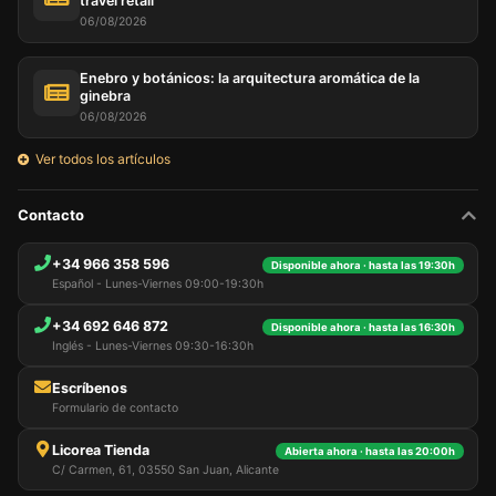
travel retail
06/08/2026
Enebro y botánicos: la arquitectura aromática de la
ginebra
06/08/2026
Ver todos los artículos
Contacto
+34 966 358 596
Disponible ahora · hasta las 19:30h
Español - Lunes-Viernes 09:00-19:30h
+34 692 646 872
Disponible ahora · hasta las 16:30h
Inglés - Lunes-Viernes 09:30-16:30h
Escríbenos
Formulario de contacto
Licorea Tienda
Abierta ahora · hasta las 20:00h
C/ Carmen, 61, 03550 San Juan, Alicante