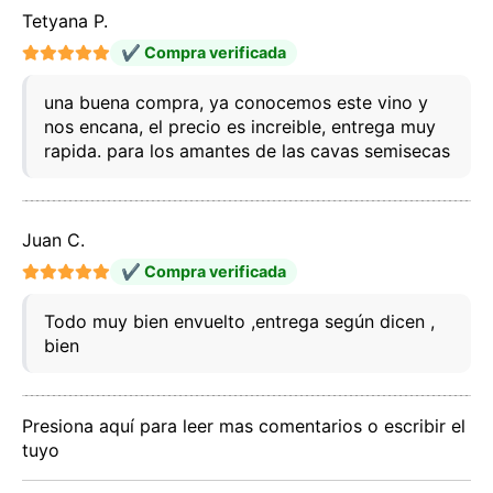
Tetyana P.
✔ Compra verificada
Este sitio web utiliza cookies
una buena compra, ya conocemos este vino y
Nuestro sitio web utiliza cookies capaces de leer,
nos encana, el precio es increible, entrega muy
almacenar y escribir información en su navegador y
rapida. para los amantes de las cavas semisecas
en su dispositivo. La información procesada por
estas tecnologías incluye datos relacionados con su
cuenta de usuario, que pueden incluir
identificadores personales (por ejemplo, dirección IP
Juan C.
y detalles de la sesión) e historial de navegación.
Utilizamos esta información para diversos fines: por
✔ Compra verificada
ejemplo, para acceder a su cuenta y recordar su
carrito de la compra, mantener la seguridad,
Todo muy bien envuelto ,entrega según dicen ,
recordar las elecciones del usuario, mejorar nuestro
sitio web y, por último, con fines de marketing.
bien
Puede rechazar todo tratamiento no esencial
eligiendo aceptar solo las cookies necesarias.
Puede personalizar su elección y seleccionar las
cookies que nos permite utilizar en su sesión.
Presiona aquí para leer mas comentarios o escribir el
tuyo