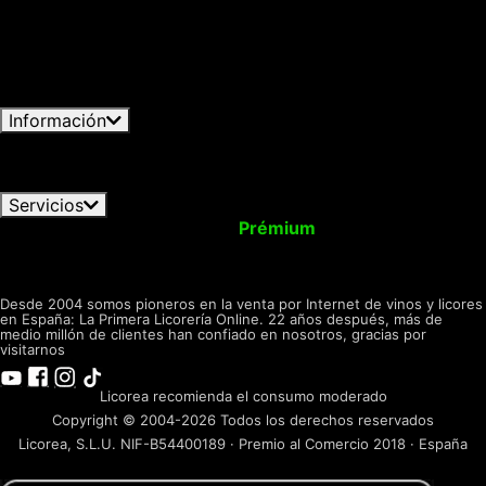
+34 966 358 596
Disponible ahora · hasta las
eligiendo aceptar solo las cookies necesarias.
19:30h
+34 692 646
Español - Lunes-Viernes 09:00-19:30h
Puede personalizar su elección y seleccionar las
872
Fuera de horario · Disponible mañana 9:30h
Inglés -
cookies que nos permite utilizar en su sesión.
Escríbenos
Lunes-Viernes 09:30-16:30h
Formulario de
Licorea Tienda
Abierta ahora · hasta las
contacto
20:00h
C/ Carmen, 61, 03550 San Juan, Alicante
Información
Condiciones de uso
Confidencialidad
Envíos/Devoluciones
FAQ Pedidos
Formas de Pago
Política de Cookies
Dónde encontrarnos
Servicios
Mi Cuenta
Actualízate a
Prémium
Monedero Virtual
Regala con Nosotros
Tax Back! Shopping
Sala de
Catas
LICOREA
desde 2004
Desde 2004 somos pioneros en la venta por Internet de vinos y licores
en España: La Primera Licorería Online. 22 años después, más de
medio millón de clientes han confiado en nosotros, gracias por
visitarnos
Licorea recomienda el consumo moderado
Copyright © 2004-2026 Todos los derechos reservados
Licorea, S.L.U. NIF-B54400189 · Premio al Comercio 2018 · España
Empresa adherida a Creaturisme