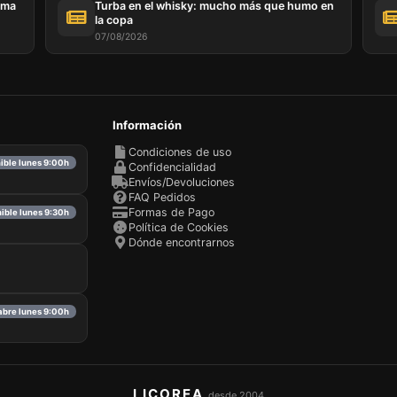
ema
Turba en el whisky: mucho más que humo en
la copa
07/08/2026
Información
Condiciones de uso
nible lunes 9:00h
Confidencialidad
Envíos/Devoluciones
FAQ Pedidos
Formas de Pago
nible lunes 9:30h
Política de Cookies
Dónde encontrarnos
abre lunes 9:00h
LICOREA
desde 2004