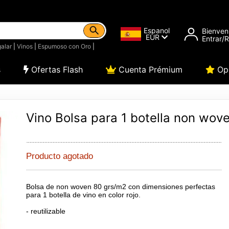
Espanol
Bienven
EUR
Entrar/
alar
|
Vinos
|
Espumoso con Oro
|
s
Ofertas Flash
Cuenta Prémium
Opi
Vino Bolsa para 1 botella non wove
Producto agotado
Bolsa de non woven 80 grs/m2 con dimensiones perfectas
para 1 botella de vino en color rojo.
- reutilizable