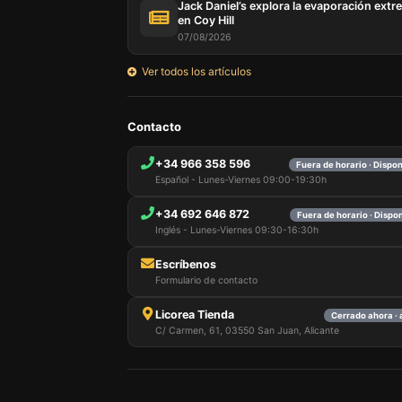
Jack Daniel’s explora la evaporación extr
en Coy Hill
07/08/2026
Ver todos los artículos
Contacto
+34 966 358 596
Fuera de horario · Dispo
Español - Lunes-Viernes 09:00-19:30h
+34 692 646 872
Fuera de horario · Dispo
Inglés - Lunes-Viernes 09:30-16:30h
Escríbenos
Formulario de contacto
Licorea Tienda
Cerrado ahora · 
C/ Carmen, 61, 03550 San Juan, Alicante