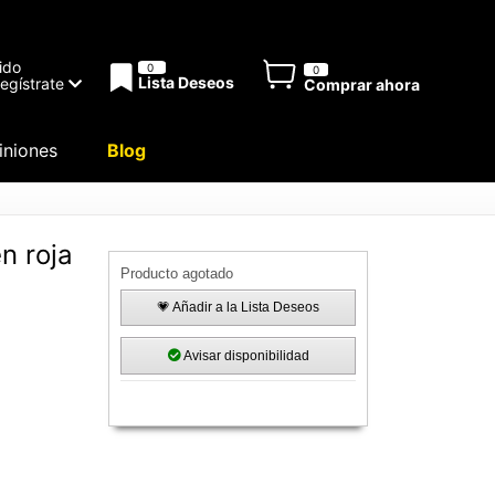
ido
0
0
Lista Deseos
Regístrate
Comprar ahora
niones
Blog
n roja
Producto agotado
💗 Añadir a la Lista Deseos
Avisar disponibilidad