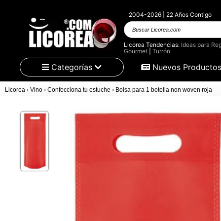
2004-2026 | 22 Años Contigo
Buscar Licorea.com
Licorea Tendencias:
Ideas para Reg
Gourmet
|
Turrón
Categorías
Nuevos Producto
Licorea
›
Vino
›
Confecciona tu estuche
›
Bolsa para 1 botella non woven roja