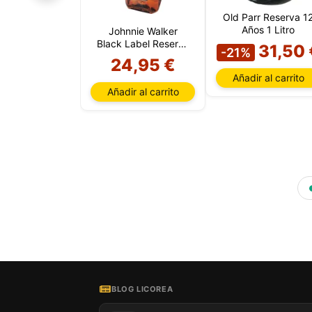
Old Parr Reserva 1
Años 1 Litro
Johnnie Walker
Black Label Reserva
31,50 
Nuestro 
-21%
12 Años
informa
24,95 €
por est
Añadir al carrito
que pue
Añadir al carrito
detalles
para di
carrito
usuario,
Puede r
cookies
cookies 
BLOG LICOREA