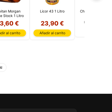
itan Morgan
Licor 43 1 Litro
Chateau Lafitte 20
te Stock 1 Litro
sada
3,60 €
23,90 €
Producto agotado
rio,
P y
dir al carrito
Añadir al carrito
ación
u
l
AI