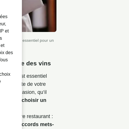
tées
ur,
IP et
es
eur choix est essentiel pour un
 et
oix des
 Vous
nte carte des vins
choix
ariée
. Il est essentiel
e
sur la carte de votre
chaque occasion, qu’il
is ou de choisir un
ns de votre restaurant :
, corps, accords mets-