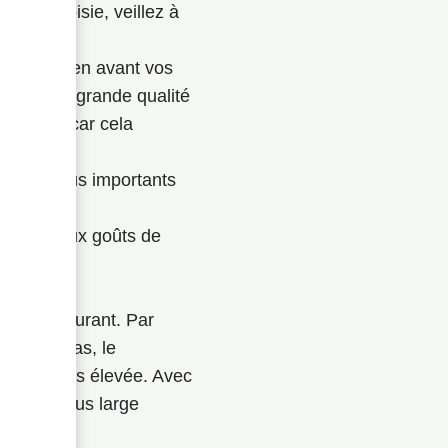
tion choisie, veillez à
x
. Mettez en avant vos
es vins de grande qualité
 du prix, car cela
ères les plus importants
répondre aux goûts de
 au restaurant. Par
Dans ce cas, le
 prix plus élevée. Avec
ventail plus large