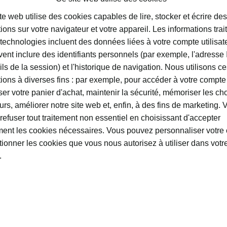
te web utilise des cookies capables de lire, stocker et écrire des
ions sur votre navigateur et votre appareil. Les informations trai
technologies incluent des données liées à votre compte utilisate
ent inclure des identifiants personnels (par exemple, l'adresse 
ils de la session) et l'historique de navigation. Nous utilisons c
u vin nº 1 : offrir des conseils bienveillants et guider les clients dans l
tions à diverses fins : par exemple, pour accéder à votre compte
service réussi.
er votre panier d'achat, maintenir la sécurité, mémoriser les ch
eurs, améliorer notre site web et, enfin, à des fins de marketing.
n service du vin nº 2 : préparer une excelle
refuser tout traitement non essentiel en choisissant d'accepter
ent les cookies nécessaires. Vous pouvez personnaliser votre 
réussi commence par une
carte des vins équilibrée et v
tionner les cookies que vous nous autorisez à utiliser dans votr
connaisse bien les vins, en particulier ceux qui figurent 
.
a ainsi aider vos clients à choisir le vin le plus adapté à 
 le blanc idéal
pour accompagner des fruits de mer fra
ent spécial pour célébrer un anniversaire.
mportants à l’esprit lorsque vous élaborez la carte des vi
arte des vins de manière logique, par région, cépage