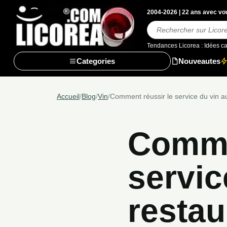
2004-2026 | 22 ans avec vou
Rechercher
Tendances Licorea :
Idées c
Categories
Nouveautes
Accueil
/
Blog
/
Vin
/
Comment réussir le service du vin a
Comme
servic
restau