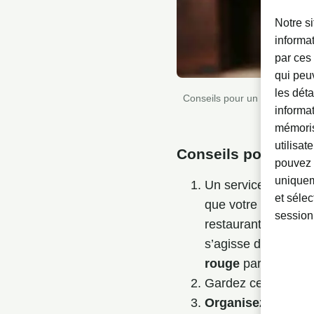
Notre si
informat
par ces 
qui peuv
les déta
Conseils pour un bon service d
informa
mémoris
utilisat
Conseils pour un bo
pouvez 
uniquem
Un service du vin 
et sélec
que votre personnel 
session
restaurant. Il pourr
s’agisse de trouver
rouge
particulièrem
Gardez ces points i
Organisez votre c