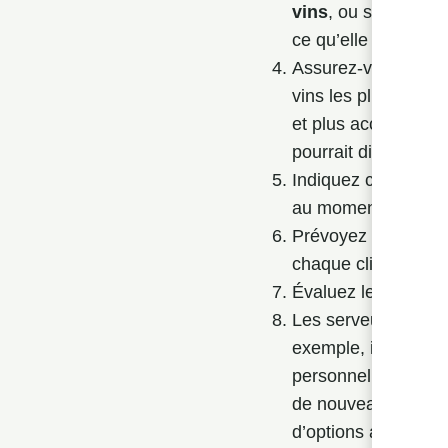
vins
, ou selon un a
ce qu’elle soit claire
Assurez-vous de
p
vins les plus chers 
et plus accessibles.
pourrait dissuader 
Indiquez clairemen
au moment où les cl
Prévoyez différents
chaque client et d’of
Évaluez les goûts e
Les serveurs doive
exemple, ils peuven
personnel de servi
de nouveaux clients
d’options afin de l