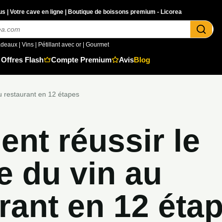
s | Votre cave en ligne | Boutique de boissons premium - Licorea
adeaux
|
Vins
|
Pétillant avec or
|
Gourmet
Offres Flash
Compte Premium
Avis
Blog
u restaurant en 12 étapes
nt réussir le
e du vin au
rant en 12 éta