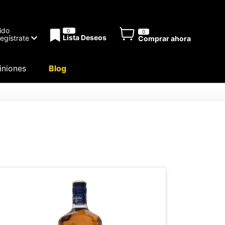
ido
0
0
Lista Deseos
Regístrate
Comprar ahora
niones
Blog