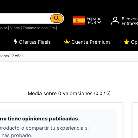
Espanol
Bienven
EUR
Entrar/
alar
|
Vinos
|
Espumoso con Oro
|
s
Ofertas Flash
Cuenta Prémium
Opi
eserva 12 Años
Media sobre 0 valoraciones
(0.0 / 5)
no tiene opiniones publicadas.
producto o compartir tu experiencia si
o has probado.