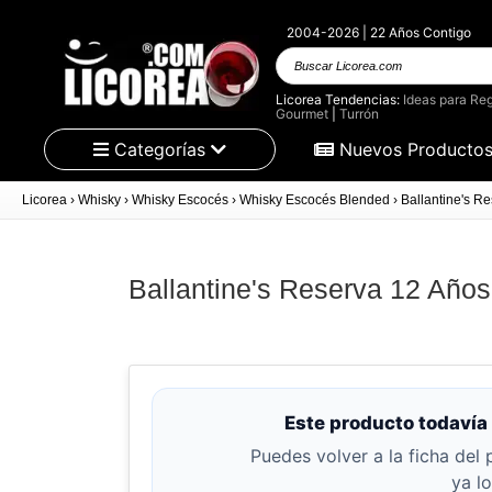
2004-2026 | 22 Años Contigo
Buscar
Licorea.com
Licorea Tendencias:
Ideas para Reg
Gourmet
|
Turrón
Categorías
Nuevos Producto
Licorea
›
Whisky
›
Whisky Escocés
›
Whisky Escocés Blended
›
Ballantine's R
Ballantine's Reserva 12 Años
Este producto todavía 
Puedes volver a la ficha del 
ya l