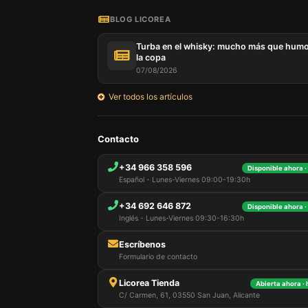
BLOG LICOREA
Turba en el whisky: mucho más que hum
la copa
07/08/2026
Ver todos los artículos
Nuestro 
Contacto
informa
por est
+34 966 358 596
Disponible ahora ·
que pue
Español - Lunes-Viernes 09:00-19:30h
detalles
para di
+34 692 646 872
carrito
Disponible ahora ·
usuario,
Inglés - Lunes-Viernes 09:30-16:30h
Puede r
cookies
Escríbenos
cookies 
Formulario de contacto
Licorea Tienda
Abierta ahora ·
C/ Carmen, 61, 03550 San Juan, Alicante