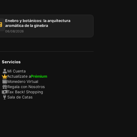
Enebro y botánicos: la arquitectura
aromática de la ginebra
06/08/2026
Servicios
sada
rio,
Mi Cuenta
P y
Actualízate a
Prémium
ación
Monedero Virtual
u
Regala con Nosotros
l
Tax Back! Shopping
Sala de Catas