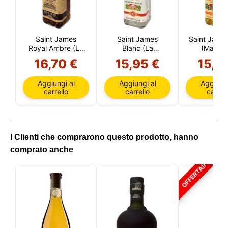
Saint James
Saint James
Saint James
Royal Ambre (La
Blanc (La
(Martini
Martinica)
Martinica)
16,70 €
15,95 €
15,7
Aggiungi al
Aggiungi al
Aggiungi
carrello
carrello
carrell
I Clienti che comprarono questo prodotto, hanno
comprato anche
OFFERTA!!