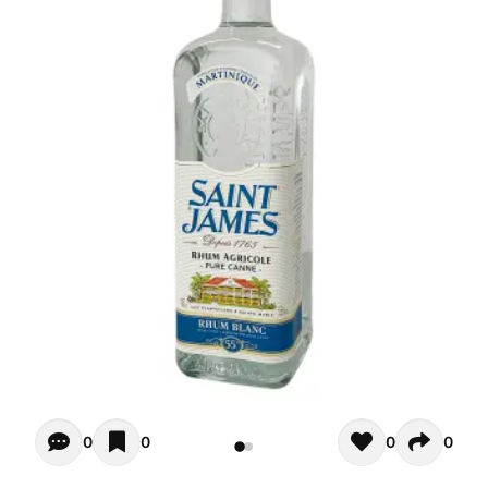
Opiniones - In questo momento non ci sono commenti. Pot
0
0
0
0