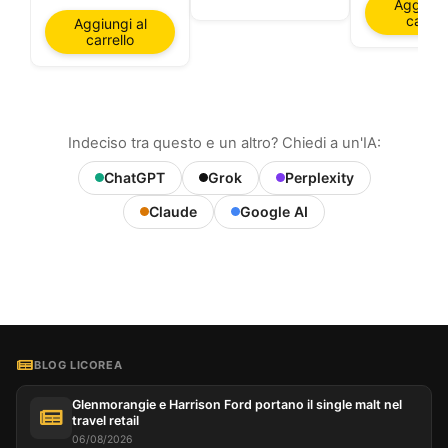
Aggiungi
carrell
Aggiungi al
carrello
Indeciso tra questo e un altro? Chiedi a un'IA:
ChatGPT
Grok
Perplexity
Claude
Google AI
BLOG LICOREA
Glenmorangie e Harrison Ford portano il single malt nel
travel retail
06/08/2026