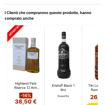
I Clienti che comprarono questo prodotto, hanno
comprato anche
OFFERTA!!
Highland Park
Eristoff Black 1
Tiki Lover'
Riserva 12 Anni
litro
Rum 57%
(Orkney)
(Caraib
-16%
26,9
Esaurito
38,50 €