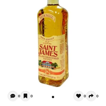
Opiniones - In questo momento non ci sono commenti. Pot
0
0
0
0