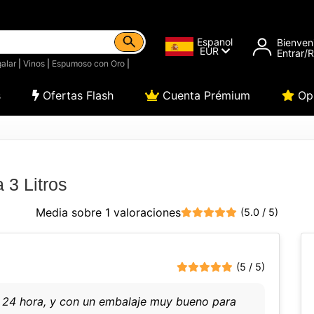
Espanol
Bienven
EUR
Entrar/
alar
|
Vinos
|
Espumoso con Oro
|
s
Ofertas Flash
Cuenta Prémium
Opi
 3 Litros
Media sobre 1 valoraciones
(5.0 / 5)
(5 / 5)
o 24 hora, y con un embalaje muy bueno para