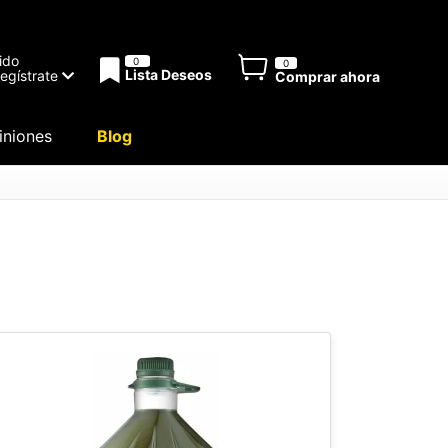
ido
0
0
Lista Deseos
Regístrate
Comprar ahora
niones
Blog