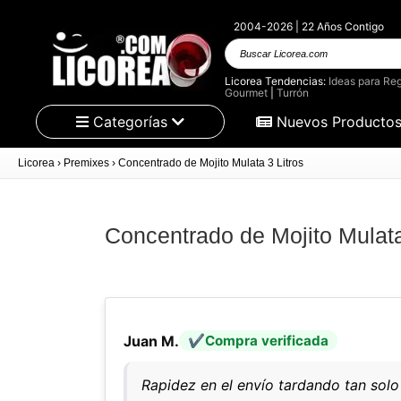
2004-2026 | 22 Años Contigo
Buscar
Licorea.com
Licorea Tendencias:
Ideas para Reg
Gourmet
|
Turrón
Categorías
Nuevos Producto
Licorea
›
Premixes
›
Concentrado de Mojito Mulata 3 Litros
Concentrado de Mojito Mulata
Juan M.
Compra verificada
Rapidez en el envío tardando tan sol