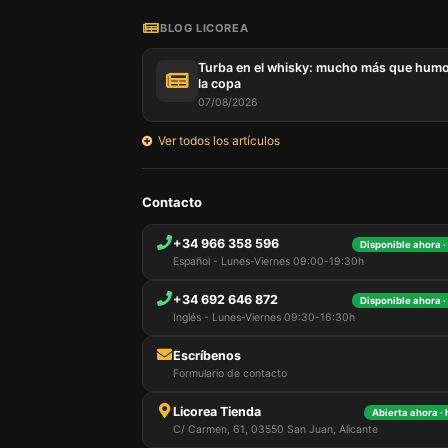
BLOG LICOREA
Turba en el whisky: mucho más que hum
la copa
07/08/2026
Ver todos los artículos
Nuestro 
Contacto
informa
por est
+34 966 358 596
Disponible ahora ·
que pue
Español - Lunes-Viernes 09:00-19:30h
detalles
para di
+34 692 646 872
carrito
Disponible ahora ·
usuario,
Inglés - Lunes-Viernes 09:30-16:30h
Puede r
cookies
Escríbenos
cookies 
Formulario de contacto
Licorea Tienda
Abierta ahora ·
C/ Carmen, 61, 03550 San Juan, Alicante