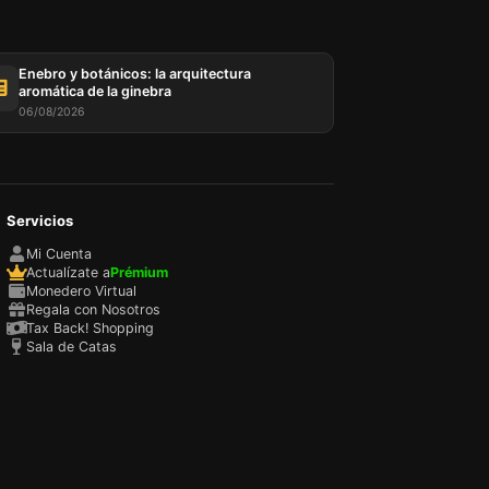
Enebro y botánicos: la arquitectura
aromática de la ginebra
06/08/2026
Servicios
sada
rio,
Mi Cuenta
P y
Actualízate a
Prémium
ación
Monedero Virtual
u
Regala con Nosotros
l
Tax Back! Shopping
Sala de Catas