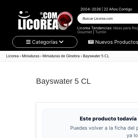
2004-2026 | 22 Años Contigo
Buscar
Licorea.com
Licorea Tendencias:
Ideas para Reg
Gourmet
|
Turrón
Categorías
Nuevos Producto
Licorea
›
Miniaturas
›
Miniaturas de Ginebra
›
Bayswater 5 CL
Bayswater 5 CL
Este producto todavía 
Puedes volver a la ficha del 
ya l