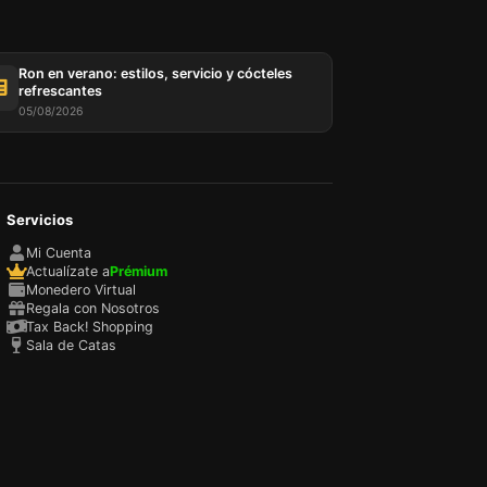
Ron en verano: estilos, servicio y cócteles
refrescantes
05/08/2026
Servicios
sada
rio,
Mi Cuenta
P y
Actualízate a
Prémium
ación
Monedero Virtual
u
Regala con Nosotros
l
Tax Back! Shopping
Sala de Catas