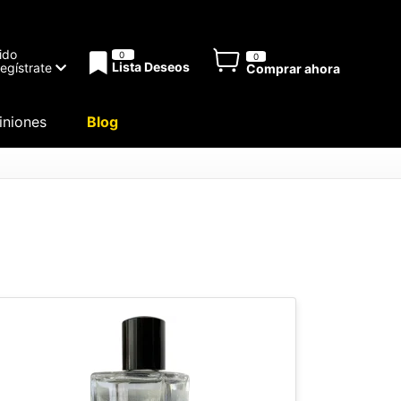
ido
0
0
Lista Deseos
Regístrate
Comprar ahora
niones
Blog