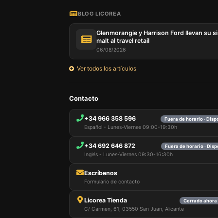
BLOG LICOREA
Glenmorangie y Harrison Ford llevan su s
malt al travel retail
06/08/2026
Ver todos los artículos
Nuestro 
Contacto
informa
por est
+34 966 358 596
Fuera de horario · Dis
que pue
Español - Lunes-Viernes 09:00-19:30h
detalles
para di
+34 692 646 872
carrito
Fuera de horario · Dis
usuario,
Inglés - Lunes-Viernes 09:30-16:30h
Puede r
cookies
Escríbenos
cookies 
Formulario de contacto
Licorea Tienda
Cerrado ahora 
C/ Carmen, 61, 03550 San Juan, Alicante