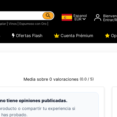
Espanol
Bienven
EUR
Entrar/
alar
|
Vinos
|
Espumoso con Oro
|
s
Ofertas Flash
Cuenta Prémium
Opi
Media sobre 0 valoraciones
(0.0 / 5)
no tiene opiniones publicadas.
producto o compartir tu experiencia si
o has probado.