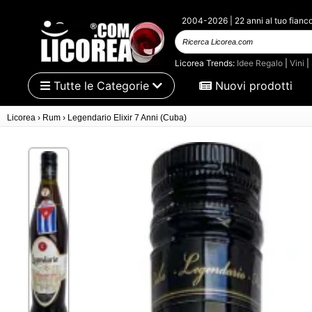
2004-2026 | 22 anni al tuo fianc
Ricerca Licorea.com
Licorea Trends:
Idee Regalo
|
Vini
|
Tutte le Categorie
Nuovi prodotti
Licorea
›
Rum
›
Legendario Elixir 7 Anni (Cuba)