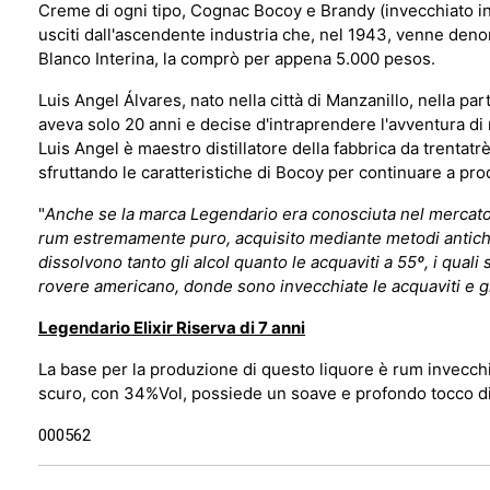
Creme di ogni tipo, Cognac Bocoy e Brandy (invecchiato in 
usciti dall'ascendente industria che, nel 1943, venne den
Blanco Interina, la comprò per appena 5.000 pesos.
Luis Angel Álvares, nato nella città di Manzanillo, nella p
aveva solo 20 anni e decise d'intraprendere l'avventura di 
Luis Angel è maestro distillatore della fabbrica da trentatrè
sfruttando le caratteristiche di Bocoy per continuare a prod
"
Anche se la marca Legendario era conosciuta nel mercato in
rum estremamente puro, acquisito mediante metodi antichissi
dissolvono tanto gli alcol quanto le acquaviti a 55º, i quali 
rovere americano, donde sono invecchiate le acquaviti e gli
Legendario Elixir Riserva di 7 anni
La base per la produzione di questo liquore è rum invecch
scuro, con 34%Vol, possiede un soave e profondo tocco di
000562