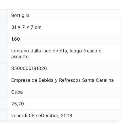
re
te da
sono
Bottiglia
la
 per
31 x 7 x 7 cm
rello,
ro sito
1.60
lizzare
Lontano dalla luce diretta, luogo fresco e
asciutto
8500000191026
Empresa de Bebida y Refrescos Santa Catalina
Cuba
25,20
venerdì 05 settembre, 2008