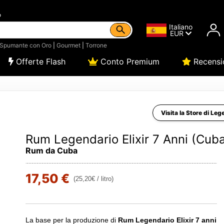
o
Italiano
EUR
Spumante con Oro
|
Gourmet
|
Torrone
Offerte Flash
Conto Premium
Recensi
Visita la Store di Leg
Rum Legendario Elixir 7 Anni (Cub
Rum da Cuba
17,50 €
(25,20€ / litro)
La base per la produzione di
Rum Legendario Elixir 7 anni