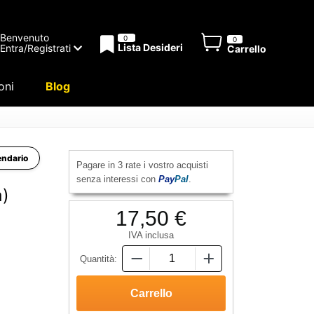
Benvenuto
0
0
Lista Desideri
Entra/Registrati
Carrello
oni
Blog
endario
Pagare in 3 rate i vostro acquisti
senza interessi con
Pay
Pal
.
a)
17,50 €
IVA inclusa
Quantità: