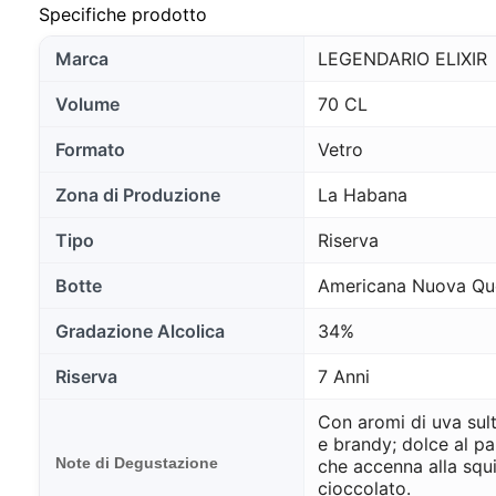
Il nostr
Specifiche prodotto
informaz
queste t
Marca
LEGENDARIO ELIXIR
includer
session
Volume
70 CL
vari sco
mantener
Formato
Vetro
e, infin
essenzi
personal
Zona di Produzione
La Habana
nella tu
Tipo
Riserva
Botte
Americana Nuova Que
Gradazione Alcolica
34%
Riserva
7 Anni
Con aromi di uva sult
e brandy; dolce al p
Note di Degustazione
che accenna alla squi
cioccolato.