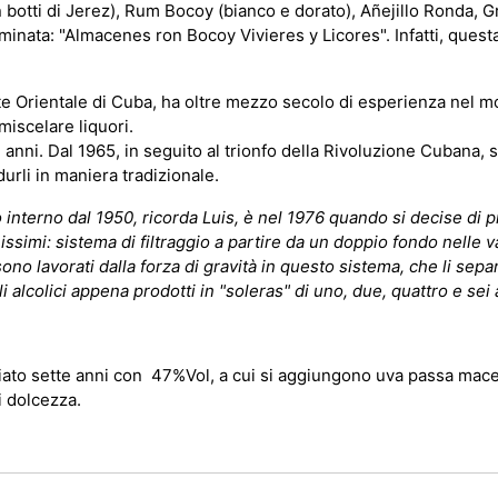
botti di Jerez), Rum Bocoy (bianco e dorato), Añejillo Ronda, G
ominata: "Almacenes ron Bocoy Vivieres y Licores". Infatti, que
arte Orientale di Cuba, ha oltre mezzo secolo di esperienza nel 
miscelare liquori.
 anni. Dal 1965, in seguito al trionfo della Rivoluzione Cubana, si
urli in maniera tradizionale.
terno dal 1950, ricorda Luis, è nel 1976 quando si decise di prod
mi: sistema di filtraggio a partire da un doppio fondo nelle vasc
sono lavorati dalla forza di gravità in questo sistema, che li separ
 alcolici appena prodotti in "soleras" di uno, due, quattro e sei
iato sette anni con 47%Vol, a cui si aggiungono uva passa mace
 dolcezza.
Questo sito utilizza i cookie