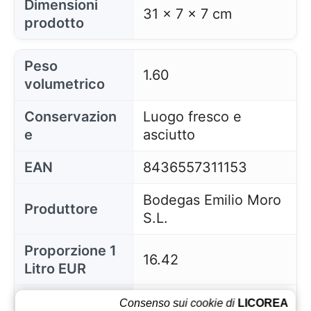
Dimensioni
31 x 7 x 7 cm
prodotto
Peso
1.60
volumetrico
Conservazion
Luogo fresco e
e
asciutto
EAN
8436557311153
Bodegas Emilio Moro
Produttore
S.L.
Proporzione 1
16.42
Litro EUR
Paese
Spagna
Consenso sui cookie di
LICOREA