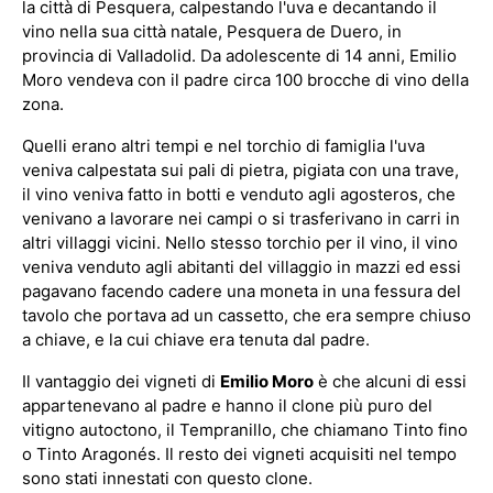
la città di Pesquera, calpestando l'uva e decantando il
vino nella sua città natale, Pesquera de Duero, in
provincia di Valladolid. Da adolescente di 14 anni, Emilio
Moro vendeva con il padre circa 100 brocche di vino della
zona.
Quelli erano altri tempi e nel torchio di famiglia l'uva
veniva calpestata sui pali di pietra, pigiata con una trave,
il vino veniva fatto in botti e venduto agli agosteros, che
venivano a lavorare nei campi o si trasferivano in carri in
altri villaggi vicini. Nello stesso torchio per il vino, il vino
veniva venduto agli abitanti del villaggio in mazzi ed essi
pagavano facendo cadere una moneta in una fessura del
tavolo che portava ad un cassetto, che era sempre chiuso
a chiave, e la cui chiave era tenuta dal padre.
Il vantaggio dei vigneti di
Emilio Moro
è che alcuni di essi
appartenevano al padre e hanno il clone più puro del
vitigno autoctono, il Tempranillo, che chiamano Tinto fino
o Tinto Aragonés. Il resto dei vigneti acquisiti nel tempo
sono stati innestati con questo clone.