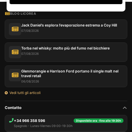
BLOG LICOREA
Jack Daniel’s esplora l’evaporazione estrema a Coy Hill
07/08/2026
Torba nel whisky: molto più del fumo nel bicchiere
07/08/2026
Glenmorangie e Harrison Ford portano il single malt nel
travel retail
06/08/2026
Vedi tutti gli articoli
Contatto
+34 966 358 596
Disponibile ora · fino alle 19:30h
Spagnolo - Lunes-Viernes 09:00-19:30h