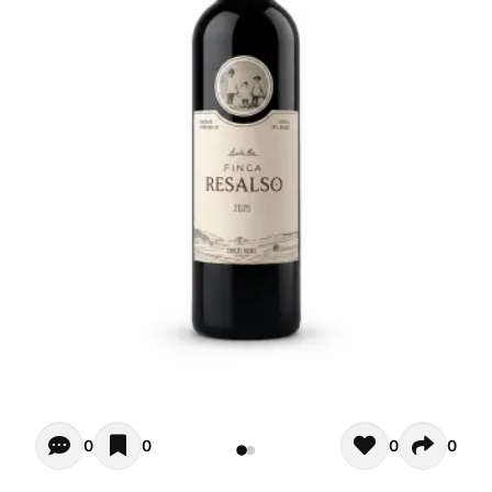
Opiniones - In questo momento non ci sono commenti. Pot
0
0
0
0