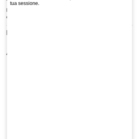
tua sessione.
In questo momento non ci sono commenti. Potresti
essere il primo
Prodotti Correlati
Altri prodotti di Bodegas Emilio Moro