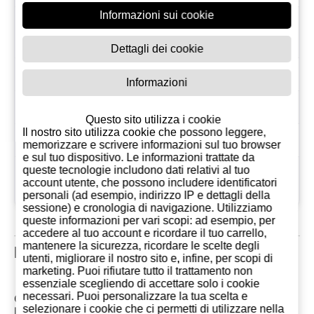
Informazioni sui cookie
Antipasti/Tapas,
Abbinamenti
Carni rosse, Salumi
Dettagli dei cookie
Annata
2025
Informazioni
Vitigni
Tempranillo
Questo sito utilizza i cookie
Il nostro sito utilizza cookie che possono leggere,
Origine
Ribera del Duero
memorizzare e scrivere informazioni sul tuo browser
e sul tuo dispositivo. Le informazioni trattate da
queste tecnologie includono dati relativi al tuo
giovedì 13 gennaio,
Dal
account utente, che possono includere identificatori
2005
personali (ad esempio, indirizzo IP e dettagli della
sessione) e cronologia di navigazione. Utilizziamo
queste informazioni per vari scopi: ad esempio, per
accedere al tuo account e ricordare il tuo carrello,
mantenere la sicurezza, ricordare le scelte degli
Recensioni clienti
utenti, migliorare il nostro sito e, infine, per scopi di
marketing. Puoi rifiutare tutto il trattamento non
essenziale scegliendo di accettare solo i cookie
necessari. Puoi personalizzare la tua scelta e
Commenti: 0
selezionare i cookie che ci permetti di utilizzare nella
Le più recenti tra le recensioni dei clienti