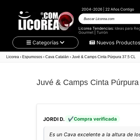
2004-2026 | 22 Años Contigo
Buscar
Licorea.com
Licorea Tendencias:
Ideas para Reg
Gourmet
|
Turrón
Categorías
Nuevos Producto
Licorea
›
Espumosos
›
Cava Catalán
›
Juvé & Camps Cinta Púrpura 37.5 CL
Juvé & Camps Cinta Púrpura
JORDI D.
Compra verificada
Es un Cava excelente a la altura de 