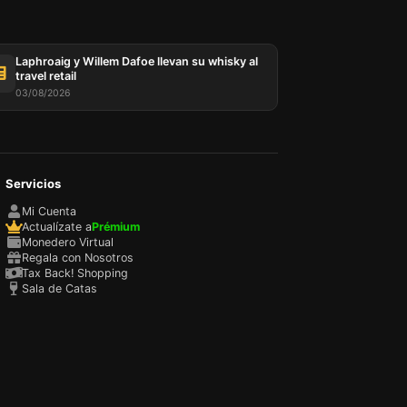
Laphroaig y Willem Dafoe llevan su whisky al
travel retail
03/08/2026
Servicios
sada
rio,
Mi Cuenta
P y
Actualízate a
Prémium
ación
Monedero Virtual
u
Regala con Nosotros
l
Tax Back! Shopping
Sala de Catas