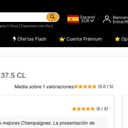
Espanol
Bienven
EUR
Entrar/
alar
|
Vinos
|
Espumoso con Oro
|
s
Ofertas Flash
Cuenta Prémium
Opi
 37.5 CL
Media sobre 1 valoraciones
(5.0 / 5)
(5 / 5)
los mejores Champaignes. La presentación de