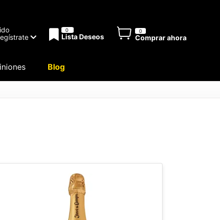
ido
0
0
Lista Deseos
Regístrate
Comprar ahora
niones
Blog