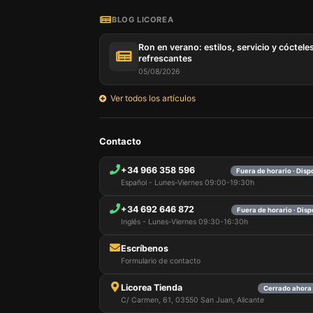
BLOG LICOREA
Ron en verano: estilos, servicio y cóctele
refrescantes
05/08/2026
Ver todos los artículos
Nuestro 
Contacto
informa
por est
+34 966 358 596
Fuera de horario · Dis
que pue
Español - Lunes-Viernes 09:00-19:30h
detalles
para di
+34 692 646 872
carrito
Fuera de horario · Dis
usuario,
Inglés - Lunes-Viernes 09:30-16:30h
Puede r
cookies
Escríbenos
cookies 
Formulario de contacto
Licorea Tienda
Cerrado ahora 
C/ Carmen, 61, 03550 San Juan, Alicante