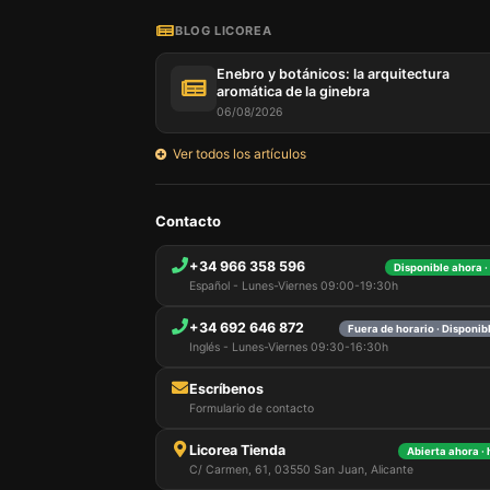
BLOG LICOREA
Enebro y botánicos: la arquitectura
aromática de la ginebra
06/08/2026
Ver todos los artículos
Nuestro 
Contacto
informa
por est
+34 966 358 596
Disponible ahora ·
que pue
Español - Lunes-Viernes 09:00-19:30h
detalles
para di
+34 692 646 872
carrito
Fuera de horario · Disponi
usuario,
Inglés - Lunes-Viernes 09:30-16:30h
Puede r
cookies
Escríbenos
cookies 
Formulario de contacto
Licorea Tienda
Abierta ahora ·
C/ Carmen, 61, 03550 San Juan, Alicante