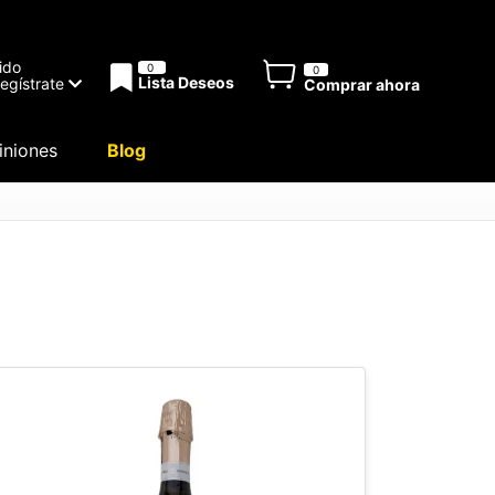
ido
0
0
Lista Deseos
Regístrate
Comprar ahora
niones
Blog