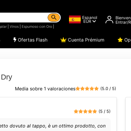
Espanol
Bienven
EUR
Entrar/
alar
|
Vinos
|
Espumoso con Oro
|
s
Ofertas Flash
Cuenta Prémium
Opi
 Dry
Media sobre 1 valoraciones
(5.0 / 5)
(5 / 5)
fetto dovuto al tappo, è un ottimo prodotto, con