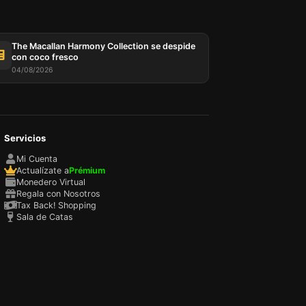
The Macallan Harmony Collection se despide
con coco fresco
04/08/2026
Servicios
sada
rio,
Mi Cuenta
P y
Actualízate a
Prémium
ación
Monedero Virtual
u
Regala con Nosotros
l
Tax Back! Shopping
Sala de Catas