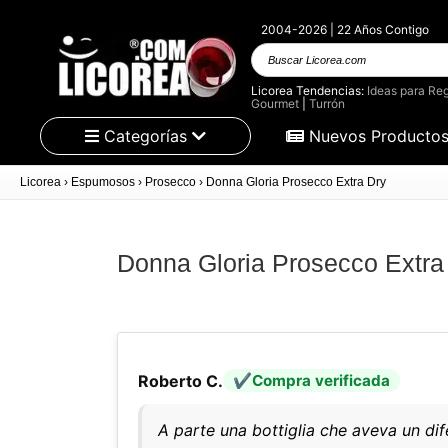
2004-2026 | 22 Años Contigo
Buscar
Licorea.com
Licorea Tendencias:
Ideas para Reg
Gourmet
|
Turrón
Categorías
Nuevos Producto
Licorea
›
Espumosos
›
Prosecco
›
Donna Gloria Prosecco Extra Dry
Donna Gloria Prosecco Extra
Roberto C.
Compra verificada
A parte una bottiglia che aveva un di