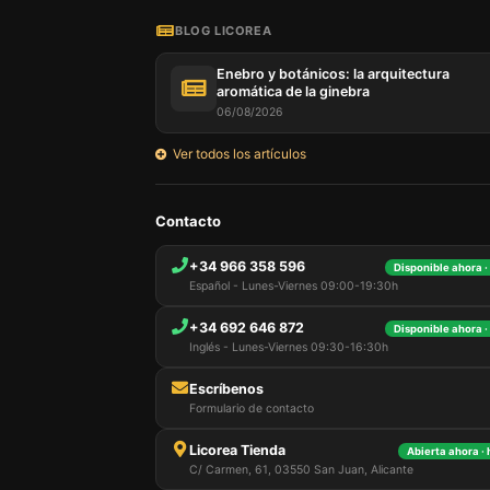
BLOG LICOREA
Enebro y botánicos: la arquitectura
aromática de la ginebra
06/08/2026
Ver todos los artículos
Nuestro 
Contacto
informa
por est
+34 966 358 596
Disponible ahora ·
que pue
Español - Lunes-Viernes 09:00-19:30h
detalles
para di
+34 692 646 872
carrito
Disponible ahora ·
usuario,
Inglés - Lunes-Viernes 09:30-16:30h
Puede r
cookies
Escríbenos
cookies 
Formulario de contacto
Licorea Tienda
Abierta ahora ·
C/ Carmen, 61, 03550 San Juan, Alicante