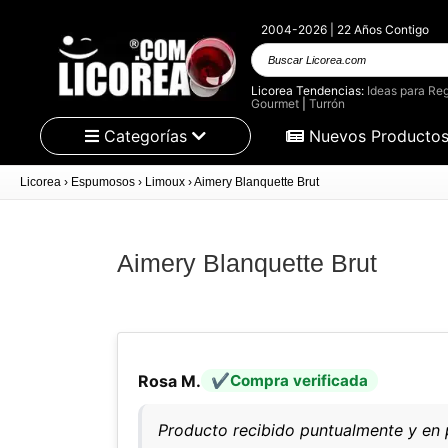
2004-2026 | 22 Años Contigo
Buscar
Licorea.com
Licorea Tendencias:
Ideas para Reg
Gourmet
|
Turrón
Categorías
Nuevos Producto
Licorea
›
Espumosos
›
Limoux
›
Aimery Blanquette Brut
Aimery Blanquette Brut
Rosa M.
Compra verificada
Producto recibido puntualmente y en 