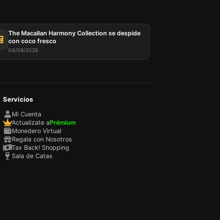
The Macallan Harmony Collection se despide
con coco fresco
04/08/2026
Servicios
sada
rio,
Mi Cuenta
P y
Actualízate a
Prémium
ación
Monedero Virtual
u
Regala con Nosotros
l
Tax Back! Shopping
Sala de Catas