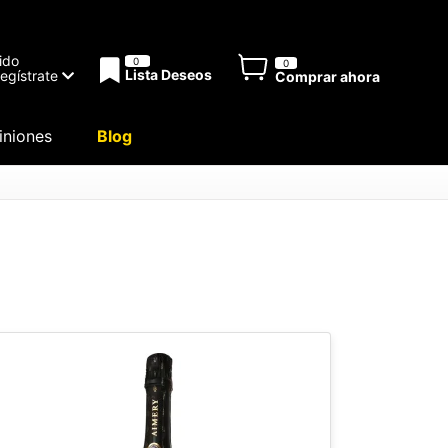
ido
0
0
Lista Deseos
Regístrate
Comprar ahora
niones
Blog