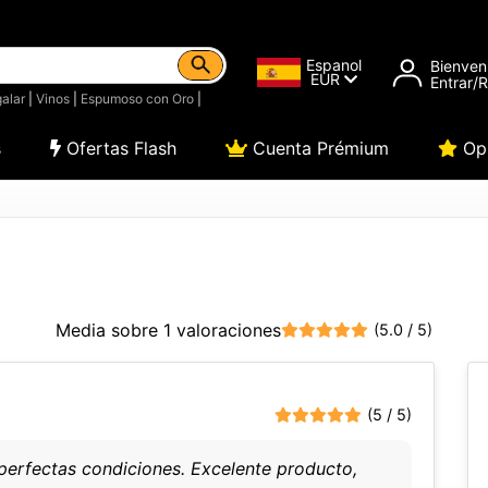
Espanol
Bienven
EUR
Entrar/
alar
|
Vinos
|
Espumoso con Oro
|
s
Ofertas Flash
Cuenta Prémium
Opi
Media sobre 1 valoraciones
(5.0 / 5)
(5 / 5)
perfectas condiciones. Excelente producto,