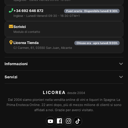
+34 692 646 872
Fuori orario · Disponibile lunedì 9:30h
Inglese - Lunedì-Venerdì 09:30 - 16:30 GTM+1
Scrivici
Modulo di contatto
Licorea Tienda
Chiuso ora · apre lunedì 9:00h
C/ Carmen, 61, 03550 San Juan, Alicante
Informazioni
Servizi
LICOREA
desde 2004
Dal 2004 siamo pionieri nella vendita online di vini e liquori in Spagna: La
Prima Enoteca Online. 22 anni dopo, più di mezzo milione di clienti si sono
affidati a noi. Grazie per averci visitato.