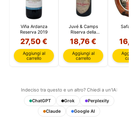
Viña Ardanza
Juvé & Camps
Safari 1 l
Reserva 2019
Riserva della
Famiglia
27,50 €
18,76 €
16,2
Aggiungi al
Aggiungi al
Aggiungi
carrello
carrello
carrell
Indeciso tra questo e un altro? Chiedi a un'IA:
ChatGPT
Grok
Perplexity
Claude
Google AI