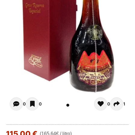
Opiniones - In questo momento non ci sono commenti. Pot
0
0
0
1
115,00 €
(165,64€ / litro)