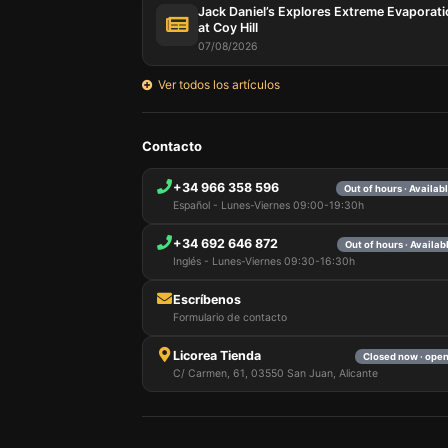
Jack Daniel’s Explores Extreme Evaporat
at Coy Hill
07/08/2026
Ver todos los artículos
Contacto
Our web
browser
include
+34 966 358 596
Out of hours · Availa
identifi
Español - Lunes-Viernes 09:00-19:30h
this in
remembe
+34 692 646 872
Out of hours · Availa
improve 
Inglés - Lunes-Viernes 09:30-16:30h
non-ess
can cus
Escríbenos
session
Formulario de contacto
Licorea Tienda
Closed now · ope
C/ Carmen, 61, 03550 San Juan, Alicante