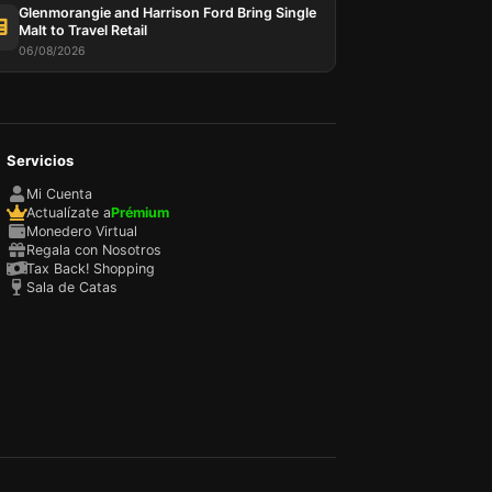
Glenmorangie and Harrison Ford Bring Single
Malt to Travel Retail
06/08/2026
Servicios
 your
Mi Cuenta
Actualízate a
Prémium
 We use
Monedero Virtual
unt and
Regala con Nosotros
s,
Tax Back! Shopping
 all
Sala de Catas
s. You
n your