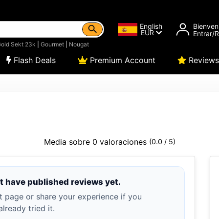
English
Bienven
EUR
Entrar/
old Sekt 23k
|
Gourmet
|
Nougat
Flash Deals
Premium Account
Reviews
Media sobre 0 valoraciones
(0.0 / 5)
t have published reviews yet.
t page or share your experience if you
lready tried it.