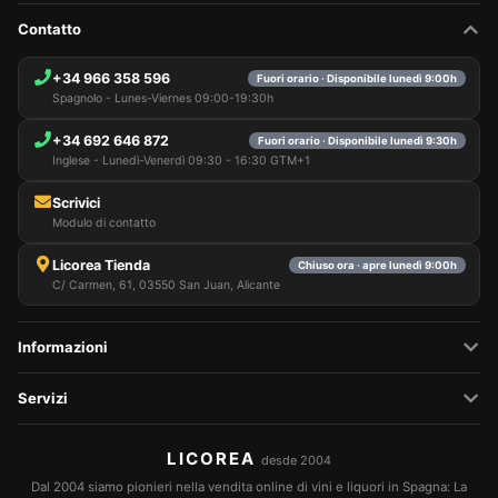
Contatto
+34 966 358 596
Fuori orario · Disponibile lunedì 9:00h
Spagnolo - Lunes-Viernes 09:00-19:30h
+34 692 646 872
Fuori orario · Disponibile lunedì 9:30h
Inglese - Lunedì-Venerdì 09:30 - 16:30 GTM+1
Scrivici
Modulo di contatto
Licorea Tienda
Chiuso ora · apre lunedì 9:00h
C/ Carmen, 61, 03550 San Juan, Alicante
Informazioni
Servizi
LICOREA
desde 2004
Dal 2004 siamo pionieri nella vendita online di vini e liquori in Spagna: La