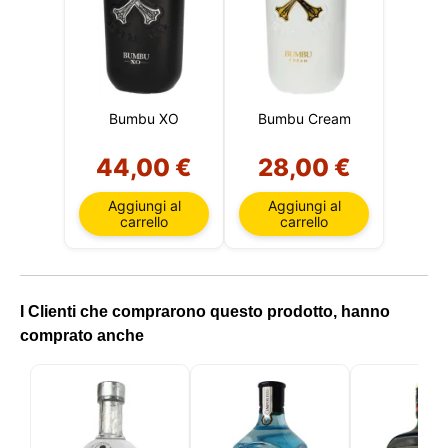
utenti, migliorare il nostro sito e, infine, per scopi di
marketing. Puoi rifiutare tutto il trattamento non
essenziale scegliendo di accettare solo i cookie
necessari. Puoi personalizzare la tua scelta e
selezionare i cookie che ci permetti di utilizzare nella
tua sessione.
Bumbu XO
Bumbu Cream
44,00 €
28,00 €
Aggiungi al
Aggiungi al
carrello
carrello
I Clienti che comprarono questo prodotto, hanno
comprato anche