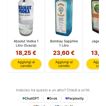
Absolut Vodka 1
Bombay Sapphire
Jagermei
Litro (Svezia)
1 Litro
18,25 €
23,60 €
13,5
Aggiungi al
Aggiungi al
Aggiungi
carrello
carrello
carrell
Indeciso tra questo e un altro? Chiedi a un'IA:
ChatGPT
Grok
Perplexity