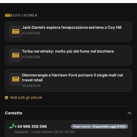
BLOG LICOREA
Jack Daniel’s esplora l’evaporazione estrema a Coy Hill
07/08/2026
Torba nel whisky: molto più del fumo nel bicchiere
07/08/2026
Glenmorangie e Harrison Ford portano il single malt nel
travel retail
06/08/2026
Vedi tutti gli articoli
Contatto
+34 966 358 596
Fuori orario · Disponibile oggi 9:00h
Spagnolo - Lunes-Viernes 09:00-19:30h