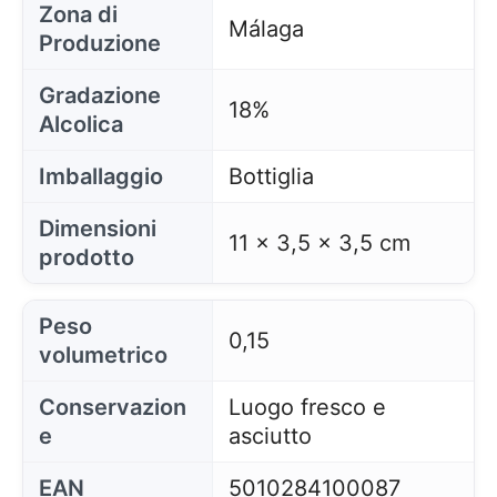
Zona di
Málaga
Produzione
Gradazione
18%
Alcolica
Imballaggio
Bottiglia
Dimensioni
11 x 3,5 x 3,5 cm
prodotto
Peso
0,15
volumetrico
Conservazion
Luogo fresco e
e
asciutto
EAN
5010284100087