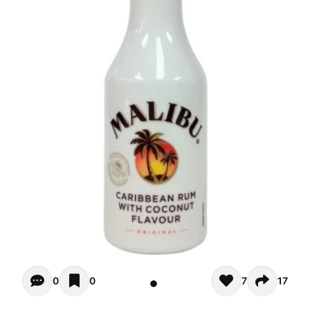
Opiniones - In questo momento non ci sono commenti. Pot
0
0
7
17