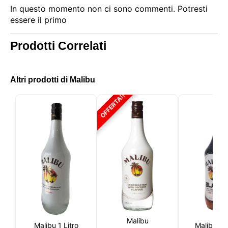
In questo momento non ci sono commenti. Potresti
essere il primo
Prodotti Correlati
Altri prodotti di Malibu
OFFERTA!!
Questo sito utilizza i cookie
Il nostro sito utilizza cookie che possono leggere,
memorizzare e scrivere informazioni sul tuo browser
e sul tuo dispositivo. Le informazioni trattate da
queste tecnologie includono dati relativi al tuo
Malibu
Malibu 1 Litro
Malibu Bl
account utente, che possono includere identificatori