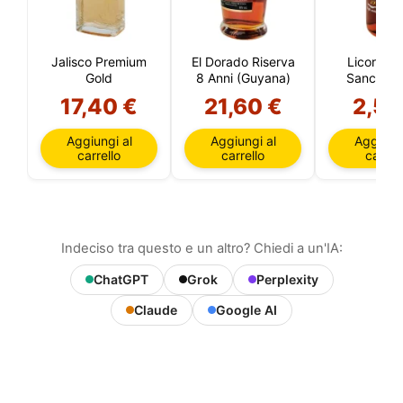
Jalisco Premium
El Dorado Riserva
Licor de 
Gold
8 Anni (Guyana)
Sancho 1
17,40 €
21,60 €
2,55
Aggiungi al
Aggiungi al
Aggiungi
carrello
carrello
carrell
Indeciso tra questo e un altro? Chiedi a un'IA:
ChatGPT
Grok
Perplexity
Claude
Google AI