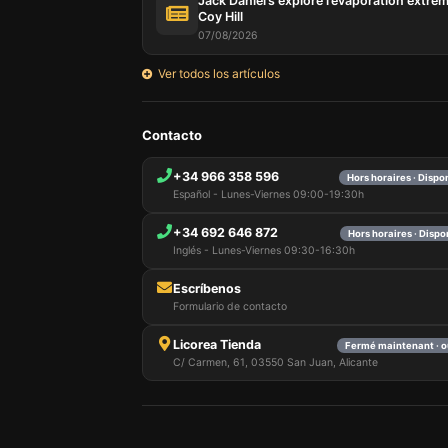
Jack Daniel’s explore l’évaporation extrê
par ces 
Coy Hill
qui peuv
07/08/2026
les déta
informa
Ver todos los artículos
mémoris
utilisat
pouvez 
Contacto
uniquem
et sélec
session
+34 966 358 596
Hors horaires · Dispo
Español - Lunes-Viernes 09:00-19:30h
+34 692 646 872
Hors horaires · Dispo
Inglés - Lunes-Viernes 09:30-16:30h
Escríbenos
Formulario de contacto
Licorea Tienda
Fermé maintenant · o
C/ Carmen, 61, 03550 San Juan, Alicante