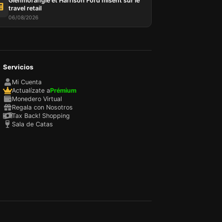
Glenmorangie et Harrison Ford misent sur le
ur,
travel retail
IP et
06/08/2026
es
 et
oix des
 Vous
Servicios
choix
e
Mi Cuenta
Actualízate a
Prémium
Monedero Virtual
Regala con Nosotros
Tax Back! Shopping
Sala de Catas