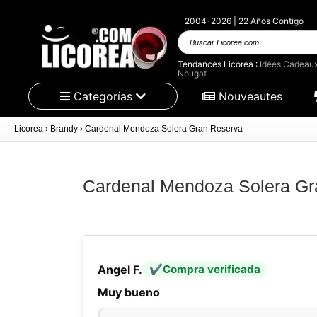
2004-2026 | 22 Años Contigo
Buscar
Licorea.com
Tendances Licorea :
Idées Cadeau
Nougat
Categorías
Nouveautes
Licorea
›
Brandy
›
Cardenal Mendoza Solera Gran Reserva
Cardenal Mendoza Solera Gr
Angel F.
Compra verificada
Muy bueno