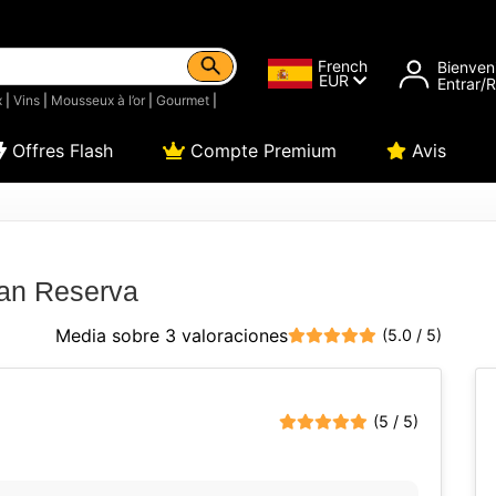
French
Bienven
EUR
Entrar/
x
|
Vins
|
Mousseux à l’or
|
Gourmet
|
Offres Flash
Compte Premium
Avis
an Reserva
Media sobre 3 valoraciones
(5.0 / 5)
(5 / 5)