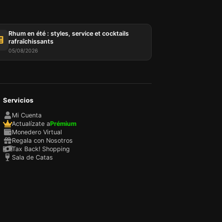
Rhum en été : styles, service et cocktails
rafraîchissants
05/08/2026
Servicios
tées
ur,
Mi Cuenta
IP et
Actualízate a
Prémium
es
Monedero Virtual
 et
Regala con Nosotros
oix des
Tax Back! Shopping
Sala de Catas
 Vous
choix
e