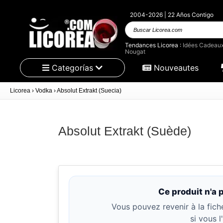
2004-2026 | 22 Años Contigo
Buscar
Licorea.com
Tendances Licorea :
Idées Cadeau
Nougat
Categorías
Nouveautes
Licorea
›
Vodka
›
Absolut Extrakt (Suecia)
Absolut Extrakt (Suède)
Ce produit n'a 
Vous pouvez revenir à la fich
si vous 