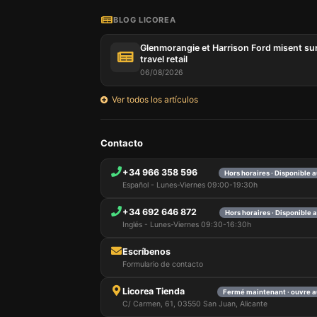
BLOG LICOREA
Glenmorangie et Harrison Ford misent sur
travel retail
06/08/2026
Ver todos los artículos
Notre si
Contacto
informat
par ces 
+34 966 358 596
Hors horaires · Disponible 
qui peuv
Español - Lunes-Viernes 09:00-19:30h
les déta
informa
+34 692 646 872
mémoris
Hors horaires · Disponible 
utilisat
Inglés - Lunes-Viernes 09:30-16:30h
pouvez 
uniquem
Escríbenos
et sélec
Formulario de contacto
session
Licorea Tienda
Fermé maintenant · ouvre a
C/ Carmen, 61, 03550 San Juan, Alicante