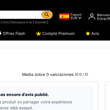
French
Bienven
EUR
Entrar/
x
|
Vins
|
Mousseux à l’or
|
Gourmet
|
Offres Flash
Compte Premium
Avis
Media sobre 0 valoraciones
(0.0 / 5)
pas encore d'avis publié.
e produit ou partager votre expérience
l'avez déjà essayé.