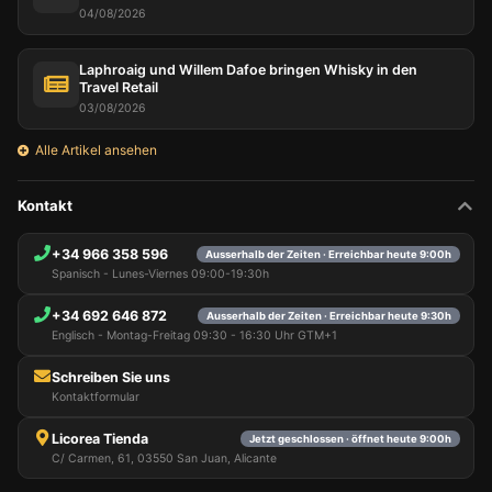
04/08/2026
Laphroaig und Willem Dafoe bringen Whisky in den
Travel Retail
03/08/2026
Alle Artikel ansehen
Kontakt
+34 966 358 596
Ausserhalb der Zeiten · Erreichbar heute 9:00h
Spanisch - Lunes-Viernes 09:00-19:30h
+34 692 646 872
Ausserhalb der Zeiten · Erreichbar heute 9:30h
Englisch - Montag-Freitag 09:30 - 16:30 Uhr GTM+1
Schreiben Sie uns
Kontaktformular
Licorea Tienda
Jetzt geschlossen · öffnet heute 9:00h
C/ Carmen, 61, 03550 San Juan, Alicante