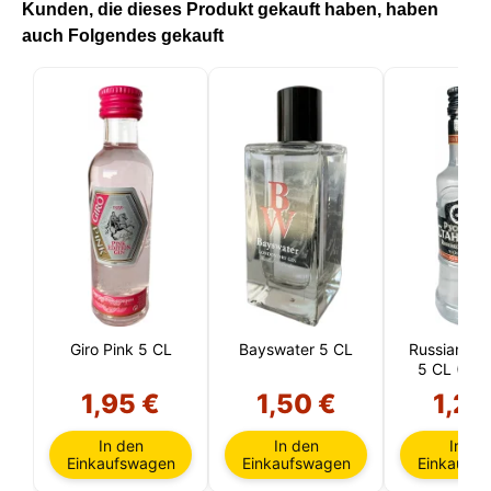
Kunden, die dieses Produkt gekauft haben, haben
auch Folgendes gekauft
Giro Pink 5 CL
Bayswater 5 CL
Russian St
5 CL (Rus
1,95 €
1,50 €
1,25
In den
In den
In de
Einkaufswagen
Einkaufswagen
Einkaufs