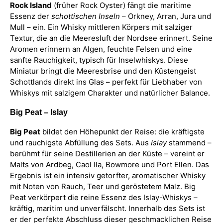
Rock Island
(früher Rock Oyster) fängt die maritime
Essenz der
schottischen Inseln
– Orkney, Arran, Jura und
Mull – ein. Ein Whisky mittleren Körpers mit salziger
Textur, die an die Meeresluft der Nordsee erinnert. Seine
Aromen erinnern an Algen, feuchte Felsen und eine
sanfte Rauchigkeit, typisch für Inselwhiskys. Diese
Miniatur bringt die Meeresbrise und den Küstengeist
Schottlands direkt ins Glas – perfekt für Liebhaber von
Whiskys mit salzigem Charakter und natürlicher Balance.
Big Peat – Islay
Big Peat
bildet den Höhepunkt der Reise: die kräftigste
und rauchigste Abfüllung des Sets. Aus
Islay
stammend –
berühmt für seine Destillerien an der Küste – vereint er
Malts von Ardbeg, Caol Ila, Bowmore und Port Ellen. Das
Ergebnis ist ein intensiv getorfter, aromatischer Whisky
mit Noten von Rauch, Teer und geröstetem Malz. Big
Peat verkörpert die reine Essenz des Islay-Whiskys –
kräftig, maritim und unverfälscht. Innerhalb des Sets ist
er der perfekte Abschluss dieser geschmacklichen Reise