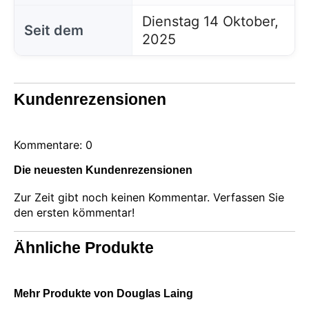
Marketingzwecken. Sie können die gesamte nicht
wesentliche Verarbeitung ablehnen, indem Sie nur
Dienstag 14 Oktober,
Seit dem
die erforderlichen Cookies akzeptieren. Sie können
2025
Ihre Auswahl anpassen und die Cookies auswählen,
die wir in Ihrer Sitzung verwenden dürfen.
Kundenrezensionen
Kommentare: 0
Die neuesten Kundenrezensionen
Zur Zeit gibt noch keinen Kommentar. Verfassen Sie
den ersten kömmentar!
Ähnliche Produkte
Mehr Produkte von Douglas Laing