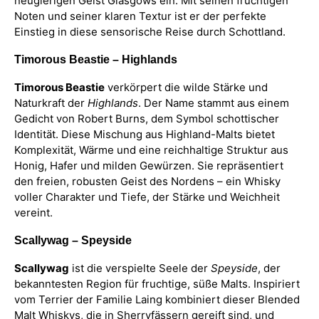
neugierigen Geist Glasgows ein. Mit seinen fruchtigen
Noten und seiner klaren Textur ist er der perfekte
Einstieg in diese sensorische Reise durch Schottland.
Timorous Beastie – Highlands
Timorous Beastie
verkörpert die wilde Stärke und
Naturkraft der
Highlands
. Der Name stammt aus einem
Gedicht von Robert Burns, dem Symbol schottischer
Identität. Diese Mischung aus Highland-Malts bietet
Komplexität, Wärme und eine reichhaltige Struktur aus
Honig, Hafer und milden Gewürzen. Sie repräsentiert
den freien, robusten Geist des Nordens – ein Whisky
voller Charakter und Tiefe, der Stärke und Weichheit
vereint.
Scallywag – Speyside
Scallywag
ist die verspielte Seele der
Speyside
, der
bekanntesten Region für fruchtige, süße Malts. Inspiriert
vom Terrier der Familie Laing kombiniert dieser Blended
Malt Whiskys, die in Sherryfässern gereift sind, und