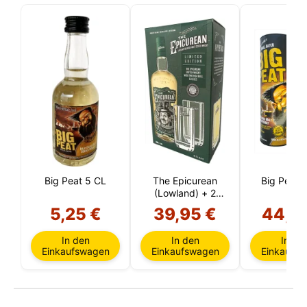
Big Peat 5 CL
The Epicurean
Big Peat (
(Lowland) + 2
Glässer
5,25 €
39,95 €
44,5
In den
In den
In de
Einkaufswagen
Einkaufswagen
Einkaufs