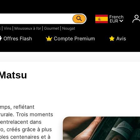
French
EUR
x
|
Vins
|
Mousseux à l’or
|
Gourmet
|
Nougat
Offres Flash
Compte Premium
Avis
 Matsu
mps, reflétant
 rurale. Trois moments
'entrelacent dans
ro, créés grâce à plus
bles centenaires et à