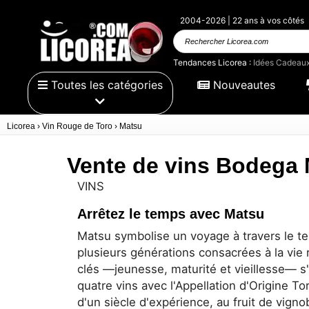
2004-2026 | 22 ans à vos côtés
Rechercher
Licorea.com
Tendances Licorea :
Idées Cadeau
Toutes les catégories
Nouveautes
Licorea
›
Vin Rouge de Toro
›
Matsu
Vente de vins Bodega
VINS
Arrêtez le temps avec Matsu
Matsu symbolise un voyage à travers le te
plusieurs générations consacrées à la vie
clés —jeunesse, maturité et vieillesse— s
quatre vins avec l'Appellation d'Origine To
d'un siècle d'expérience, au fruit de vigno