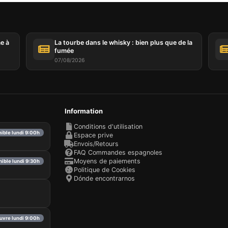
ent les cookies nécessaires. Vous pouvez personnaliser votre 
tionner les cookies que vous nous autorisez à utiliser dans votr
.
me à
La tourbe dans le whisky : bien plus que de la
fumée
07/08/2026
Information
Conditions d'utilisation
nible lundi 9:00h
Espace prive
Envois/Retours
FAQ Commandes espagnoles
Moyens de paiements
nible lundi 9:30h
Politique de Cookies
Dónde encontrarnos
uvre lundi 9:00h