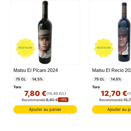
VÉGÉTALIEN
VÉGÉTALIEN
Matsu El Pícaro 2024
Matsu El Recio 20
75 CL
14,5%
75 CL
14.5%
Toro
Toro
7,80 €
12,70 €
(10,40 €/L)
(1
8,80 €
15,
Recommandé:
Recommandé:
-11%
Ajouter au panier
Ajouter au p