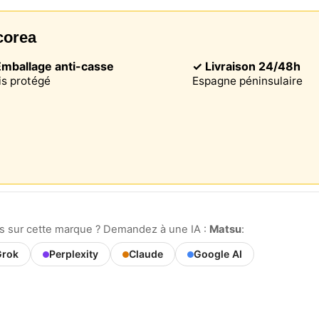
corea
mballage anti-casse
✓ Livraison 24/48h
is protégé
Espagne péninsulaire
Ce site web utilise des cookies
te web utilise des cookies capables de lire, stocker et écrire des
ions sur votre navigateur et votre appareil. Les informations trai
ns sur cette marque ? Demandez à une IA :
Matsu
:
technologies incluent des données liées à votre compte utilisate
ent inclure des identifiants personnels (par exemple, l'adresse 
rok
Perplexity
Claude
Google AI
ils de la session) et l'historique de navigation. Nous utilisons c
tions à diverses fins : par exemple, pour accéder à votre compte
er votre panier d'achat, maintenir la sécurité, mémoriser les ch
eurs, améliorer notre site web et, enfin, à des fins de marketing.
refuser tout traitement non essentiel en choisissant d'accepter