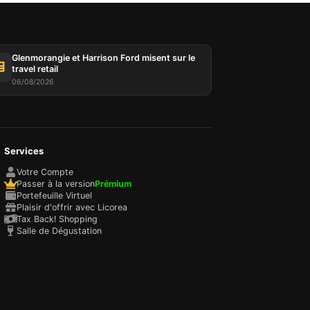
choix
e
Glenmorangie et Harrison Ford misent sur le
travel retail
06/08/2026
Services
Votre Compte
Passer à la version
Prémium
Portefeuille Virtuel
Plaisir d'offrir avec Licorea
Tax Back! Shopping
Salle de Dégustation