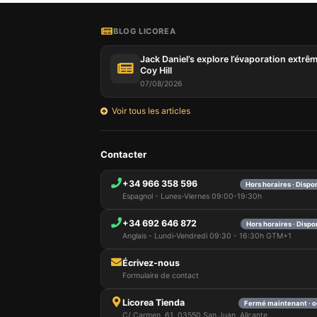
uniquem
et sélec
session
BLOG LICOREA
Jack Daniel’s explore l’évaporation extrê
Coy Hill
07/08/2026
Voir tous les articles
Contacter
+34 966 358 596
Hors horaires · Dispo
Espagnol - Lunes-Viernes 09:00-19:30h
+34 692 646 872
Hors horaires · Dispo
Anglais - Lundi-Vendredi 09:30 - 16:30h GTM+1
Écrivez-nous
Formulaire de contact
Licorea Tienda
Fermé maintenant · o
C/ Carmen, 61, 03550 San Juan, Alicante