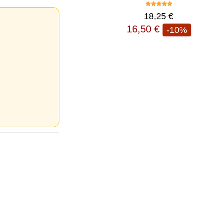
18,25 €
16,50 €
-10%
tées
ur,
IP et
es
 et
oix des
 Vous