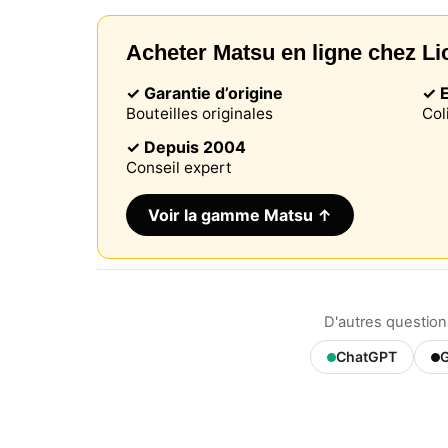
Acheter Matsu en ligne chez Li
✓ Garantie d’origine
✓ E
Bouteilles originales
Col
✓ Depuis 2004
Conseil expert
Voir la gamme Matsu ↑
Notre si
informat
D'autres questio
par ces 
qui peuv
ChatGPT
G
les déta
informa
mémoris
utilisat
pouvez 