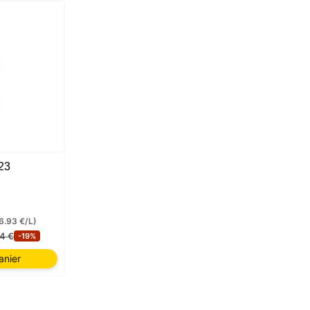
23
6.93 €/L)
74 €
-19%
anier