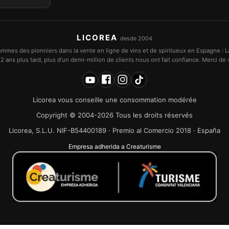
LICOREA
desde 2004
mmes des pionniers dans la vente en ligne de vins et de spiritueux en Espagne : L
2 ans plus tard, plus d’un demi-million de clients nous ont fait confiance. Merci de v
Licorea vous conseille une consommation modérée
Copyright © 2004-2026 Tous les droits réservés
Licorea, S.L.U. NIF-B54400189 · Premio al Comercio 2018 · España
Empresa adherida a Creaturisme