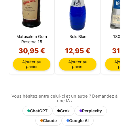
Matusalem Gran
Bols Blue
1800 Bl
Reserva 15
30,95 €
12,95 €
31,61
Ajouter au
Ajouter au
Ajouter
panier
panier
panie
Vous hésitez entre celui-ci et un autre ? Demandez à
une IA :
ChatGPT
Grok
Perplexity
Claude
Google AI