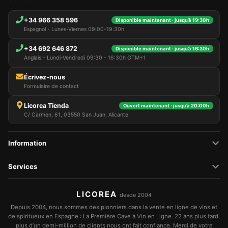
+34 966 358 596
Disponible maintenant · jusqu’à 19:30h
Espagnol - Lunes-Viernes 09:00-19:30h
+34 692 646 872
Disponible maintenant · jusqu’à 16:30h
Anglais - Lundi-Vendredi 09:30 - 16:30h GTM+1
Écrivez-nous
Formulaire de contact
Licorea Tienda
Ouvert maintenant · jusqu’à 20:00h
C/ Carmen, 61, 03550 San Juan, Alicante
Information
Services
LICOREA
desde 2004
Depuis 2004, nous sommes des pionniers dans la vente en ligne de vins et
de spiritueux en Espagne : La Première Cave à Vin en Ligne. 22 ans plus tard,
plus d’un demi-million de clients nous ont fait confiance. Merci de votre