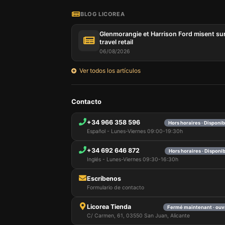
BLOG LICOREA
Glenmorangie et Harrison Ford misent sur
travel retail
06/08/2026
Ver todos los artículos
Notre si
Contacto
informat
par ces 
+34 966 358 596
Hors horaires · Disponi
qui peuv
Español - Lunes-Viernes 09:00-19:30h
les déta
informa
+34 692 646 872
mémoris
Hors horaires · Disponi
utilisat
Inglés - Lunes-Viernes 09:30-16:30h
pouvez 
uniquem
Escríbenos
et sélec
Formulario de contacto
session
Licorea Tienda
Fermé maintenant · ouv
C/ Carmen, 61, 03550 San Juan, Alicante