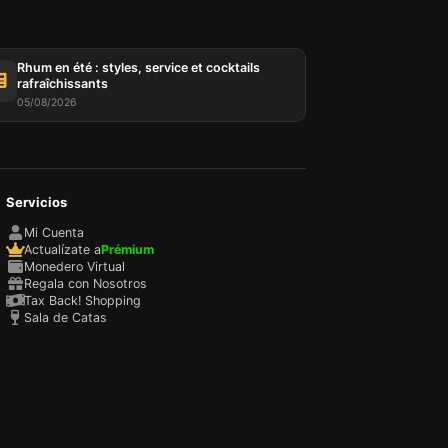
Rhum en été : styles, service et cocktails
rafraîchissants
05/08/2026
Servicios
tées
ur,
Mi Cuenta
IP et
Actualízate a
Prémium
es
Monedero Virtual
 et
Regala con Nosotros
oix des
Tax Back! Shopping
Sala de Catas
 Vous
choix
e