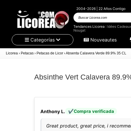
2004-2026 | 22 Años Contigo
Buscar
Licorea.com
Tendances Licorea :
Idées Cadeau
Nougat
Categorías
Nouveautes
Licorea
›
Petacas
›
Petacas de Licor
›
Absenta Calavera Verde 89.9% 35 CL
Absinthe Vert Calavera 89.9
Anthony L.
Compra verificada
Great product, great price, i recomme