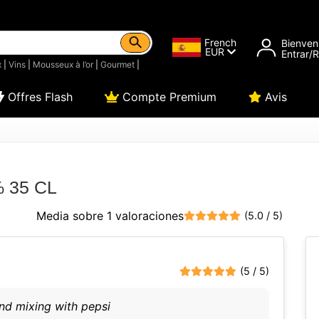
French
Bienven
EUR
Entrar/
x
|
Vins
|
Mousseux à l’or
|
Gourmet
|
Offres Flash
Compte Premium
Avis
% 35 CL
Media sobre 1 valoraciones
(5.0 / 5)
(5 / 5)
nd mixing with pepsi