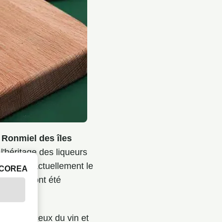
 Ronmiel des îles
l'héritage des liqueurs
 qui est actuellement le
ICOREA
milaires ont été
 la fois ceux du vin et