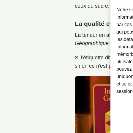
ceux du sucre.
Notre si
informat
La qualité et les m
par ces 
qui peuv
La teneur en alcool de
R
les déta
Géographique Protégée 
informa
mémoris
Si l'étiquette dit
Sélectio
utilisat
sinon ce n'est pas garant
pouvez 
uniquem
et sélec
session