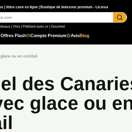
s | Votre cave en ligne | Boutique de boissons premium - Licorea
adeaux
|
Vins
|
Pétillant avec or
|
Gourmet
Offres Flash
Compte Premium
Avis
Blog
glace ou en cocktail
l des Canarie
vec glace ou e
il