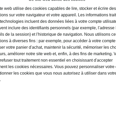
te web utilise des cookies capables de lire, stocker et écrire des
ions sur votre navigateur et votre appareil. Les informations trai
atières premières utilisées
technologies incluent des données liées à votre compte utilisate
ent inclure des identifiants personnels (par exemple, l'adresse 
hum des îles Canaries
varie entre 25% et 30% vol. De p
ils de la session) et l'historique de navigation. Nous utilisons c
(IGP)
qui garantit sa qualité et les matières premières ut
tions à diverses fins : par exemple, pour accéder à votre compte
er votre panier d'achat, maintenir la sécurité, mémoriser les ch
nner
Tous les ingrédients utilisés dans sa préparation so
eurs, améliorer notre site web et, enfin, à des fins de marketing.
i.
refuser tout traitement non essentiel en choisissant d'accepter
ent les cookies nécessaires. Vous pouvez personnaliser votre 
tionner les cookies que vous nous autorisez à utiliser dans votr
.