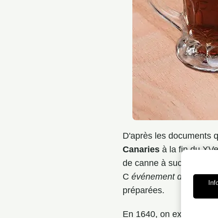
D'après les documents qu
Canaries
à la fin du XVe
de canne à sucre produi
C
événement de San Fra
Inf
préparées.
En 1640, on exportait de