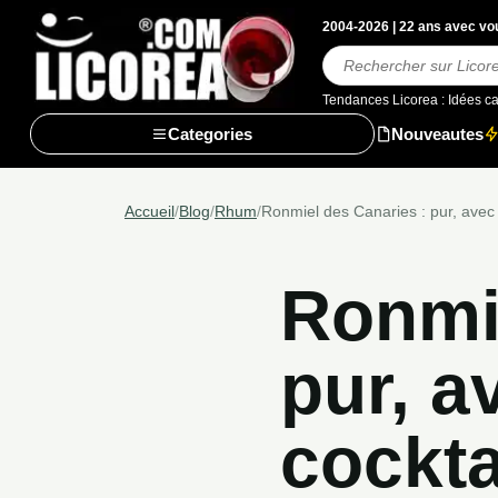
2004-2026 | 22 ans avec vou
Rechercher
Tendances Licorea :
Idées c
Categories
Nouveautes
Accueil
/
Blog
/
Rhum
/
Ronmiel des Canaries : pur, avec 
Ronmie
pur, a
cockta