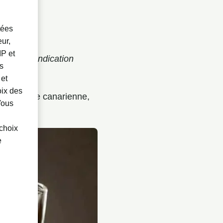
tées
ur,
IP et
lus, il a
Indication
es
ilisées.
 et
oix des
nt d'origine canarienne,
 Vous
choix
e