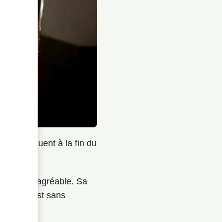
as se situent à la fin du
mais très agréable. Sa
 le boire est sans