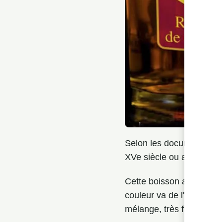
Selon les documents qui 
XVe siècle ou au début d
Cette boisson a une sav
couleur va de l'or à l'aca
mélange, très froid, mêm