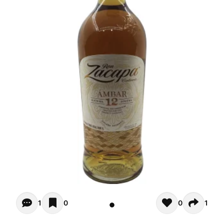
Opiniones (1)
1
0
0
1