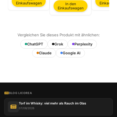
Einkaufswagen
Einkaufs
In den
Einkaufswagen
Vergleichen Sie dieses Produkt mit ähnlichen:
ChatGPT
Grok
Perplexity
Claude
Google AI
BLOG LICOREA
Torf im Whisky: viel mehr als Rauch im Glas
07/08/2026