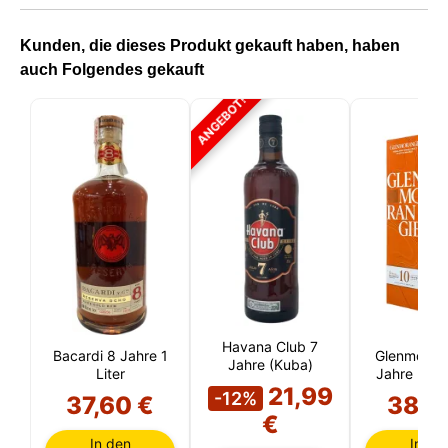
Kunden, die dieses Produkt gekauft haben, haben
auch Folgendes gekauft
ANGEBOT!
Havana Club 7
Bacardi 8 Jahre 1
Glenmoran
Jahre (Kuba)
Liter
Jahre (Hig
21,99
-12%
37,60 €
38,1
€
In den
In de