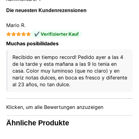
Die neuesten Kundenrezensionen
Mario R.
✔ Verifizierter Kauf
Muchas posibilidades
Recibido en tiempo record! Pedido ayer a las 4
de la tarde y esta mañana a las 9 lo tenia en
casa. Color muy luminoso (que no claro) y en
nariz notas dulces, en boca es fresco y diferente
Diese Website verwendet Cookies
al 23 años, no tan dulce.
Unsere Website verwendet Cookies, die
Informationen in Ihrem Browser und auf Ihrem Gerät
lesen, speichern und schreiben können. Die von
diesen Technologien verarbeiteten Informationen
umfassen Daten, die sich auf Ihr Benutzerkonto
Klicken, um alle Bewertungen anzuzeigen
beziehen, und können persönliche Kennungen (z. B.
IP-Adresse und Sitzungsdetails) und Browserverlauf
Ähnliche Produkte
enthalten. Wir verwenden diese Informationen für
verschiedene Zwecke: zum Beispiel, um auf Ihr
Konto zuzugreifen und Ihren Warenkorb zu