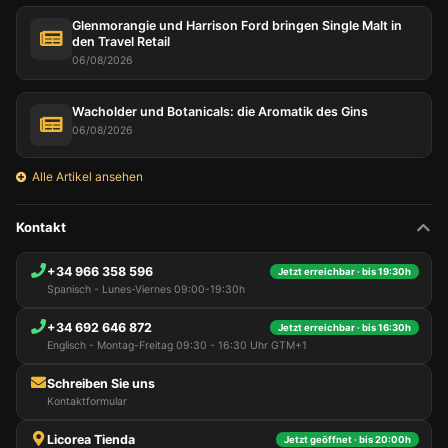
Glenmorangie und Harrison Ford bringen Single Malt in
den Travel Retail
06/08/2026
Wacholder und Botanicals: die Aromatik des Gins
06/08/2026
Alle Artikel ansehen
Kontakt
+34 966 358 596
Jetzt erreichbar · bis 19:30h
Spanisch - Lunes-Viernes 09:00-19:30h
+34 692 646 872
Jetzt erreichbar · bis 16:30h
Englisch - Montag-Freitag 09:30 - 16:30 Uhr GTM+1
Schreiben Sie uns
Kontaktformular
Licorea Tienda
Jetzt geöffnet · bis 20:00h