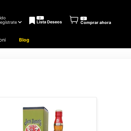
ido
0
0
Lista Deseos
Regístrate
Comprar ahora
oni
Blog