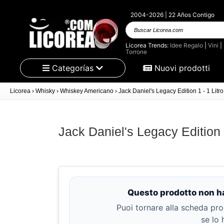
2004-2026 | 22 Años Contigo
Buscar
Licorea.com
Licorea Trends:
Idee Regalo
|
Vini
|
Torrone
Categorías
Nuovi prodotti
Licorea
›
Whisky
›
Whiskey Americano
›
Jack Daniel's Legacy Edition 1 - 1 Litro
Jack Daniel's Legacy Edition 1
Questo prodotto non ha
Puoi tornare alla scheda pro
se lo 