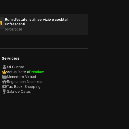
Rum d’estate: stili, servizio e cocktail
rinfrescanti
05/08/2026
re
te da
Servicios
sono
Mi Cuenta
la
Actualízate a
Prémium
 per
Monedero Virtual
rello,
Regala con Nosotros
ro sito
Tax Back! Shopping
Sala de Catas
lizzare