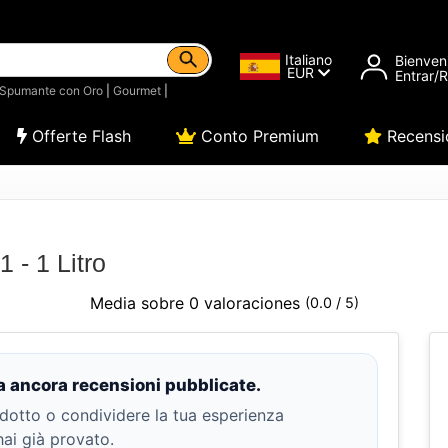
Italiano
Bienven
EUR
Entrar/
Spumante con Oro
|
Gourmet
|
Offerte Flash
Conto Premium
Recensi
 - 1 Litro
Media sobre 0 valoraciones
(0.0 / 5)
 ancora recensioni pubblicate.
dotto o condividere la tua esperienza
hai già provato.