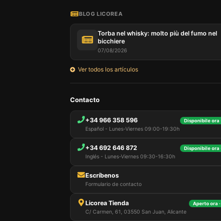
BLOG LICOREA
Torba nel whisky: molto più del fumo nel
bicchiere
07/08/2026
Ver todos los artículos
Il nostr
informaz
Contacto
queste t
includer
+34 966 358 596
Disponibile ora 
session
Español - Lunes-Viernes 09:00-19:30h
vari sco
mantener
+34 692 646 872
Disponibile ora 
e, infin
Inglés - Lunes-Viernes 09:30-16:30h
essenzi
personal
Escríbenos
nella tu
Formulario de contacto
Licorea Tienda
Aperto ora ·
C/ Carmen, 61, 03550 San Juan, Alicante