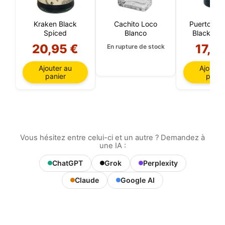
Kraken Black
Cachito Loco
Puerto de 
Spiced
Blanco
Black Edit
Litre
20,95 €
17,25
En rupture de stock
Ajouter au
Ajouter
panier
panie
Vous hésitez entre celui-ci et un autre ? Demandez à
une IA :
ChatGPT
Grok
Perplexity
Claude
Google AI