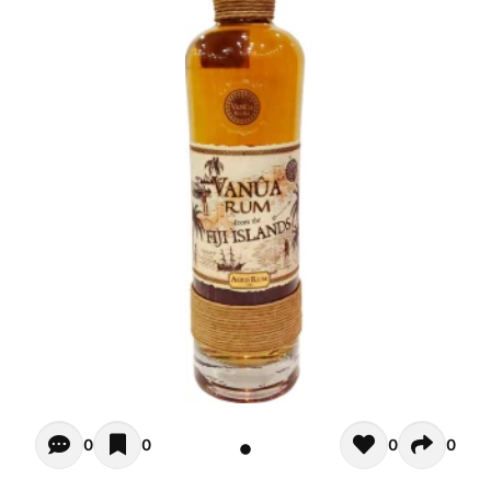
Opiniones - Pour le moment il n'y a aucun commentaires. 
0
0
0
0