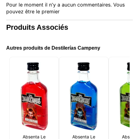
Pour le moment il n'y a aucun commentaires. Vous
pouvez être le premier
Produits Associés
Autres produits de Destilerías Campeny
Ce site web utilise des cookies
Notre site web utilise des cookies capables de lire,
stocker et écrire des informations sur votre
navigateur et votre appareil. Les informations
Absenta Le
Absenta Le
Absenta