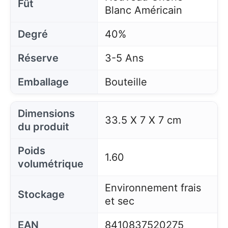
Fût
Blanc Américain
Degré
40%
Réserve
3-5 Ans
Emballage
Bouteille
Dimensions
33.5 X 7 X 7 cm
du produit
Poids
1.60
volumétrique
Environnement frais
Stockage
et sec
EAN
8410837520275