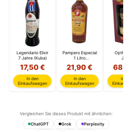
Legendario Elixir
Pampero Especial
Opthimu
7 Jahre (Kuba)
1 Litro
Jahr
(Venezuela)
(Dominikan
17,50 €
21,90 €
68,9
Republi
In den
In den
In de
Einkaufswagen
Einkaufswagen
Einkaufs
Vergleichen Sie dieses Produkt mit ähnlichen:
ChatGPT
Grok
Perplexity