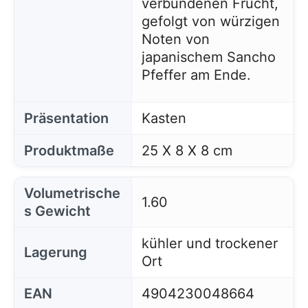
verbundenen Frucht,
gefolgt von würzigen
Noten von
japanischem Sancho
Pfeffer am Ende.
Präsentation
Kasten
Produktmaße
25 X 8 X 8 cm
Volumetrische
1.60
s Gewicht
kühler und trockener
Lagerung
Ort
EAN
4904230048664