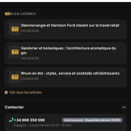
BLOG LICOREA
Glenmorangie et Harrison Ford misent sur le travel retail
06/08/2026
Genévrier et botaniques : l’architecture aromatique du
gin
06/08/2026
Rhum en été : styles, service et cocktails rafraîchissants
05/08/2026
Voir tous les articles
Contacter
+34 966 358 596
Hors horaires · Disponible demain 9:00h
Espagnol - Lunes-Viernes 09:00-19:30h