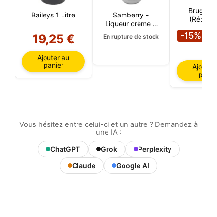
Brugal A
Baileys 1 Litre
Samberry -
(Républi
Liqueur crème à
Dominica
1
la fraise
-15%
19,25 €
En rupture de stock
€
Ajouter au
panier
Ajouter
panie
Vous hésitez entre celui-ci et un autre ? Demandez à
une IA :
ChatGPT
Grok
Perplexity
Claude
Google AI